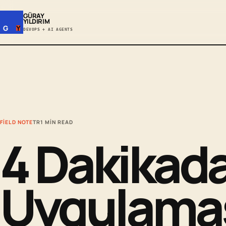
GÜRAY
YILDIRIM
G
Y
DEVOPS + AI AGENTS
FIELD NOTE
TR
1 MIN READ
4 Dakikad
Uygulamas