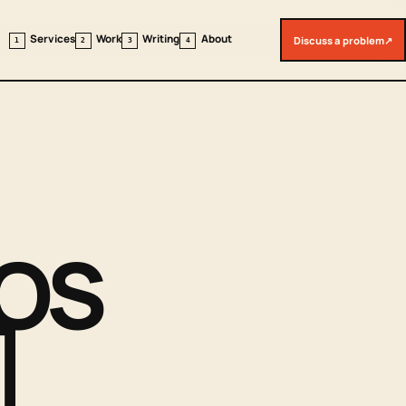
Services
Work
Writing
About
Discuss a problem
↗
1
2
3
4
iOS
]