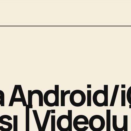
a Android/
ı [Videolu