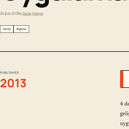
26 Şub 2013
By
Güray Yıldırım
Genel
#genel
PUBLISHED
2013
4 d
geli
uyg