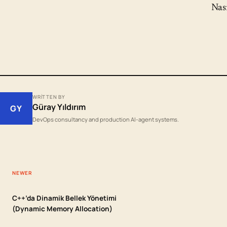
Nası
WRITTEN BY
Güray Yıldırım
GY
DevOps consultancy and production AI-agent systems.
NEWER
C++’da Dinamik Bellek Yönetimi
(Dynamic Memory Allocation)