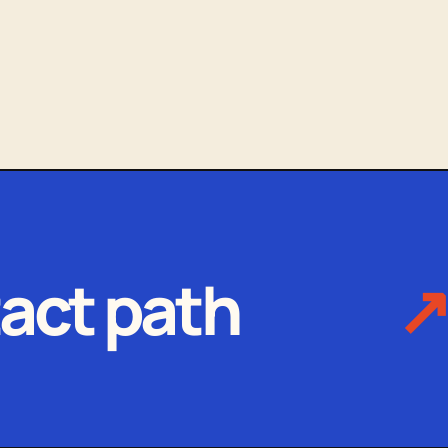
act path
↗