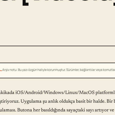
⌁
Arşiv notu: Bu yazı özgün haliyle korunmuştur. Sürümler, bağlantılar veya komutlar g
akikada iOS/Android/Windows/Linux/MacOS platformlar
ştiriyoruz. Uygulama şu anlık oldukça basit bir halde. Bir
ulaması. Butona her basıldığında sayaçtaki sayı artıyor v