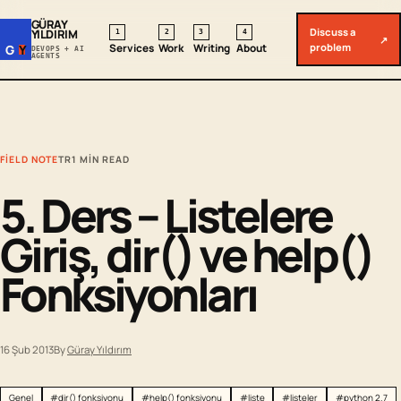
GÜRAY
Discuss a
YILDIRIM
1
2
3
4
↗
problem
Services
Work
Writing
About
G
Y
DEVOPS + AI
AGENTS
FIELD NOTE
TR
1 MIN READ
5. Ders – Listelere
Giriş, dir() ve help()
Fonksiyonları
16 Şub 2013
By
Güray Yıldırım
Genel
#dir() fonksiyonu
#help() fonksiyonu
#liste
#listeler
#python 2.7