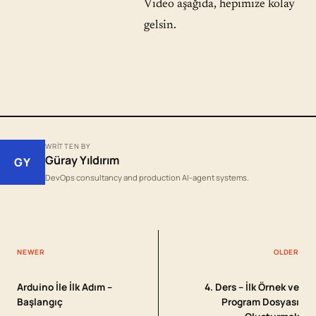
Video aşağıda, hepimize kolay
gelsin.
WRITTEN BY
Güray Yıldırım
GY
DevOps consultancy and production AI-agent systems.
NEWER
OLDER
Arduino İle İlk Adım –
4. Ders – İlk Örnek ve
Başlangıç
Program Dosyası