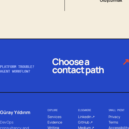
Oluşturmak
Choose a
↗
contact path
PLATFORM TROUBLE?
AGENT WORKFLOW?
EXPLORE
ELSEWHERE
SMALL PRINT
Güray Yıldırım
Services
LinkedIn ↗
Privacy
DevOps
Evidence
GitHub ↗
Terms
Writing
Medium ↗
Accessibility
consultancy and