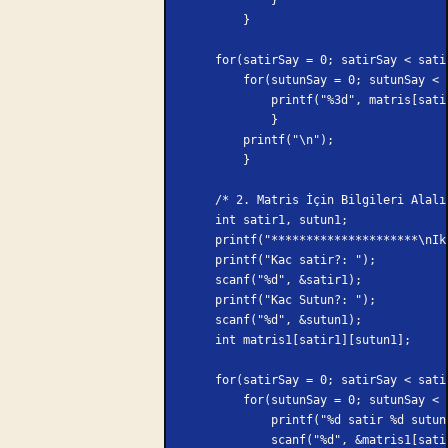
        }
    for(satirSay = 0; satirSay < sat
        for(sutunSay = 0; sutunSay
            printf("%3d", matris
            }
        printf("\n");
        }
    /* 2. Matris İçin Bilgileri Alal
    int satir1, sutun1;
    printf("*********************\n
    printf("Kac satir?: ");
    scanf("%d", &satir1);
    printf("Kac Sutun?: ");
    scanf("%d", &sutun1);
    int matris1[satir1][sutun1];
    for(satirSay = 0; satirSay < sat
        for(sutunSay = 0; sutunSay
            printf("%d satir %d
            scanf("%d", &matris1