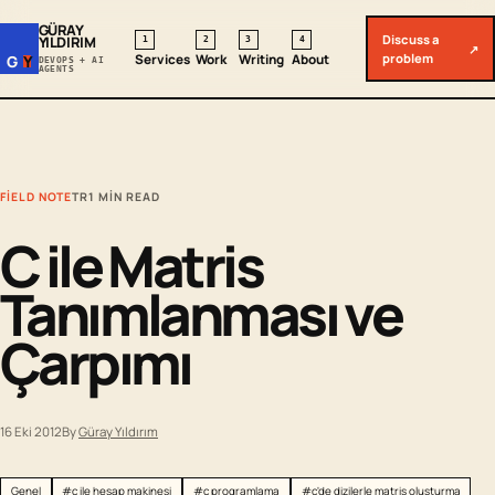
GÜRAY
Discuss a
YILDIRIM
1
2
3
4
↗
problem
Services
Work
Writing
About
G
Y
DEVOPS + AI
AGENTS
FIELD NOTE
TR
1 MIN READ
C ile Matris
Tanımlanması ve
Çarpımı
16 Eki 2012
By
Güray Yıldırım
Genel
#c ile hesap makinesi
#c programlama
#c'de dizilerle matris oluşturma