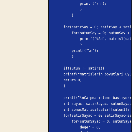
            printf("\n");
            }
        }
    for(satirSay = 0; satirSay < sat
        for(sutunSay = 0; sutunSay
            printf("%3d", matris
            }
        printf("\n");
        }
    if(sutun != satir1){
    printf("Matrislerin boyutlari u
    return 0;
    }
    printf("\nCarpma islemi basliyor
    int sayac, satirSayac, sutunSaya
    int sonucMatrisi[satir][sutun1];
    for(satirSayac = 0; satirSayac<
        for(sutunSayac = 0; sutun
            deger = 0;