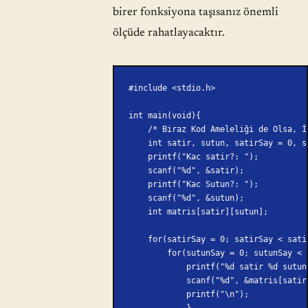
birer fonksiyona taşısanız önemli
ölçüde rahatlayacaktır.
#include <stdio.h>
int main(void){
    /* Biraz Kod Ameleliği de Olsa,
    int satir, sutun, satirSay = 0, 
    printf("Kac satir?: ");
    scanf("%d", &satir);
    printf("Kac Sutun?: ");
    scanf("%d", &sutun);
    int matris[satir][sutun];
    for(satirSay = 0; satirSay < sat
        for(sutunSay = 0; sutunSay
            printf("%d satir %d
            scanf("%d", &matris[
            printf("\n");
            }