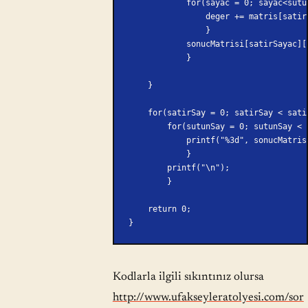
            for(sayac = 0; sayac<
                deger += m
                }       
            sonucMatrisi[satirSa
            }
    }
    for(satirSay = 0; satirSay < sat
        for(sutunSay = 0; sutunSay
            printf("%3d", sonuc
            }
        printf("\n");
        }
    return 0;
}
Kodlarla ilgili sıkıntınız olursa
http://www.ufakseyleratolyesi.com/sor