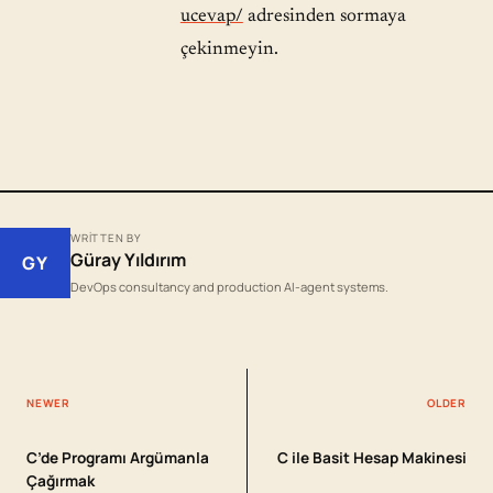
ucevap/
adresinden sormaya
çekinmeyin.
WRITTEN BY
Güray Yıldırım
GY
DevOps consultancy and production AI-agent systems.
NEWER
OLDER
C’de Programı Argümanla
C ile Basit Hesap Makinesi
Çağırmak