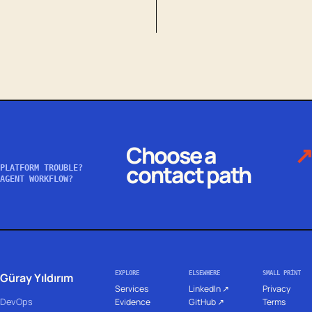
Choose a
↗
contact path
PLATFORM TROUBLE?
AGENT WORKFLOW?
EXPLORE
ELSEWHERE
SMALL PRINT
Güray Yıldırım
Services
LinkedIn ↗
Privacy
DevOps
Evidence
GitHub ↗
Terms