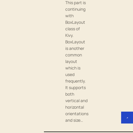
This part is
continuing
with
BoxLayout
class of
Kivy.
BoxLayout
is another
common
layout
which is
used
frequently.
It supports
both
vertical and
horizontal
orientations
↗
and size…