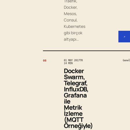
Traefik,
Docker,
Mesos,
Consul,
Kubernetes
gibi birçok
↗
altyapı…
08
01 MAY 2017
TR
Genel
14 MIN
Docker
Swarm,
Telegraf,
InfluxDB,
Grafana
ile
Metrik
İzleme
(MQTT
Örneğiyle)