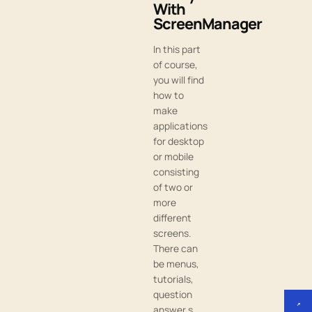
With
ScreenManager
In this part
of course,
you will find
how to
make
applications
for desktop
or mobile
consisting
of two or
more
different
screens.
There can
be menus,
tutorials,
question
↗
answer s…