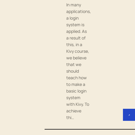
In many
applications,
a login
system is
applied. As
a result of
this, in a
Kivy course,
we believe
that we
should
teach how
to make a
basic login
system
with Kivy. To
achieve
↗
thi…