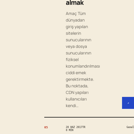
almak
Amaç Tüm
dünyadan
giriş yapılan
sitelerin
sunucularının
veya dosya
sunucularının
fiziksel
konumlandırılması
ciddi emek
gerektirmekte.
Bu noktada,
CDN yapıları
kullanıcıları
↗
kendi…
05
28 HAZ 2017
TR
Genel
8 MIN