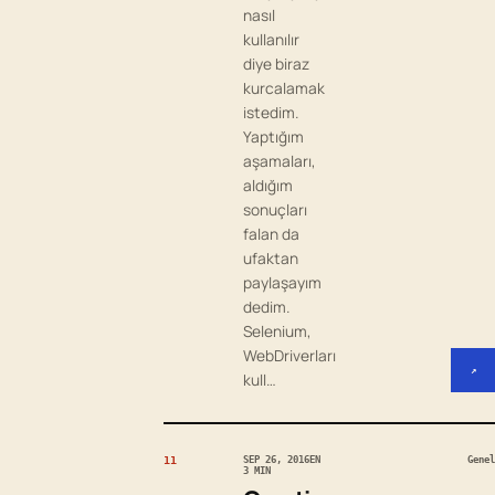
nasıl
kullanılır
diye biraz
kurcalamak
istedim.
Yaptığım
aşamaları,
aldığım
sonuçları
falan da
ufaktan
paylaşayım
dedim.
Selenium,
WebDriverları
↗
kull…
11
SEP 26, 2016
EN
Genel
3 MIN