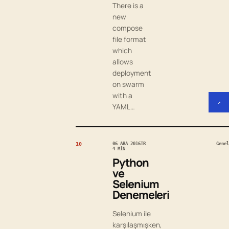
There is a
new
compose
file format
which
allows
deployment
on swarm
with a
↗
YAML…
10
06 ARA 2016
TR
Genel
4 MIN
Python
ve
Selenium
Denemeleri
Selenium ile
karşılaşmışken,