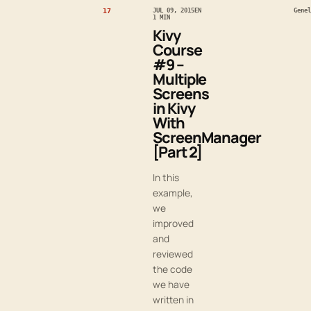
17
JUL 09, 2015
EN
Genel
1 MIN
Kivy
Course
#9 –
Multiple
Screens
in Kivy
With
ScreenManager
[Part 2]
In this
example,
we
improved
and
reviewed
the code
we have
written in