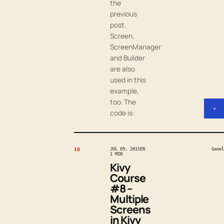
the
previous
post.
Screen,
ScreenManager
and Builder
are also
used in this
example,
too. The
↗
code is:
18
JUL 09, 2015
EN
Genel
1 MIN
Kivy
Course
#8 –
Multiple
Screens
in Kivy