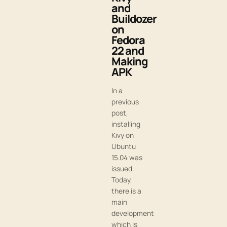
and
Buildozer
on
Fedora
22 and
Making
APK
In a
previous
post,
installing
Kivy on
Ubuntu
15.04 was
issued.
Today,
there is a
main
development
which is