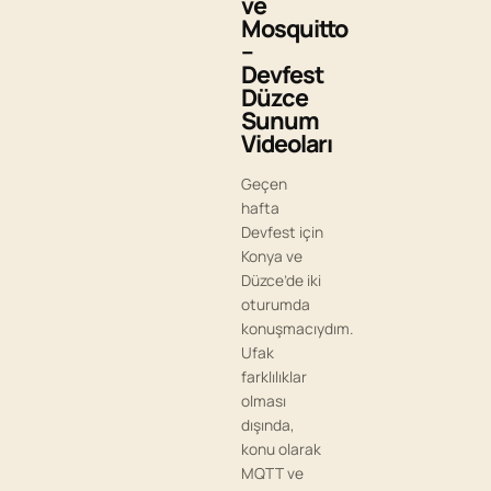
ve
Mosquitto
–
Devfest
Düzce
Sunum
Videoları
Geçen
hafta
Devfest için
Konya ve
Düzce’de iki
oturumda
konuşmacıydım.
Ufak
farklılıklar
olması
dışında,
konu olarak
MQTT ve