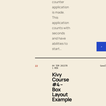
counter
application
is made.
This
application
counts with
seconds
and have
abilities to
↗
start…
22
04 TEM 2015
TR
Genel
1 MIN
Kivy
Course
#4 –
Box
Layout
Example