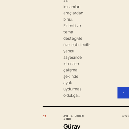
sık
kullanılan
araçlardan
birisi.
Eklenti ve
tema
desteğiyle
özelleştirilebilir
yapısı
sayesinde
istenilen
çalışma
şeklinde
ayak
uydurması
↗
oldukça…
03
JAN 10, 2018
EN
Genel
1 MIN
Güray