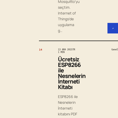
Mosquitto’yu
seçtim.
Internet of
Things’de
uygulama
↗
g…
14
13 ARA 2015
TR
Genel
1 MIN
Ücretsiz
ESP8266
ile
Nesnelerin
İnterneti
Kitabı
ESP8266 ile
Nesnelerin
İnterneti
kitabını PDF