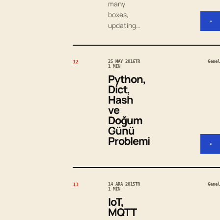
many
boxes,
↗
updating…
12
25 MAY 2016
TR
Genel
1 MIN
Python,
Dict,
Hash
ve
Doğum
Günü
Problemi
↗
13
14 ARA 2015
TR
Genel
1 MIN
IoT,
MQTT