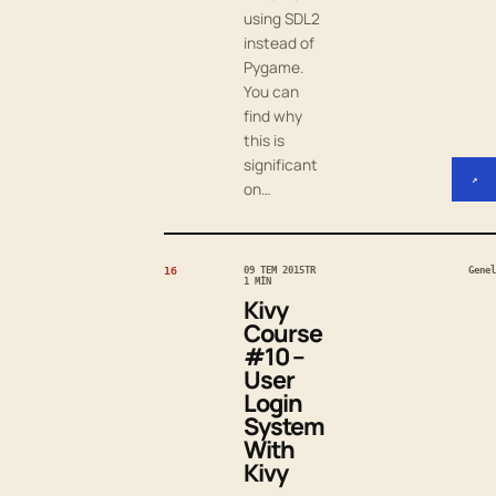
using SDL2
instead of
Pygame.
You can
find why
this is
significant
↗
on…
16
09 TEM 2015
TR
Genel
1 MIN
Kivy
Course
#10 –
User
Login
System
With
Kivy