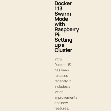
Docker
1.13
Swarm
Mode
with
Raspberry
Pi:
Setting
up a
Cluster
Intro
Docker 1.13
has been
released
recently. It
includes a
lot of
improvements
and new
features.