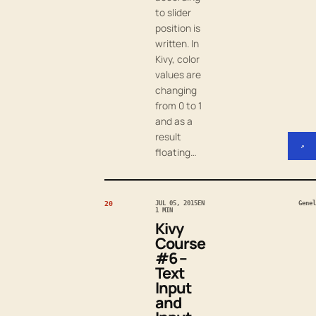
to slider
position is
written. In
Kivy, color
values are
changing
from 0 to 1
and as a
result
↗
floating…
20
JUL 05, 2015
EN
Genel
1 MIN
Kivy
Course
#6 –
Text
Input
and