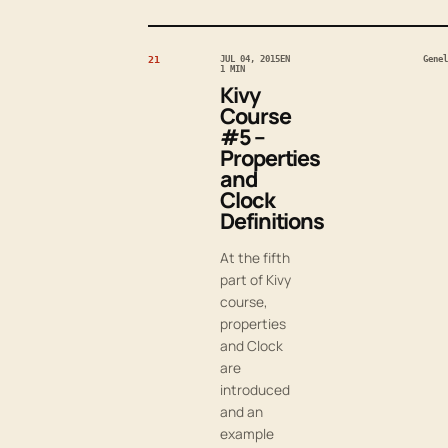
21
JUL 04, 2015
EN
Genel
1 MIN
Kivy
Course
#5 –
Properties
and
Clock
Definitions
At the fifth
part of Kivy
course,
properties
and Clock
are
introduced
and an
example