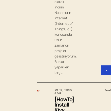
olarak
indirin
Nesnelerin
interneti
(Internet of
Things, IoT)
konusunda
uzun
zamandır
projeler
geliştiriyorum.
Bunları
yaparken
↗
birç…
15
SEP 21, 2015
EN
Genel
3 MIN
[HowTo]
Install
Kivy