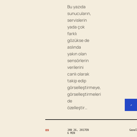
Bu yazıda
sunucuların,
servislerin
yada çok
farklı
gözükse de
aslında
yakın olan
sensörlerin
verilerini
canlı olarak
takip edip
görselleştirmeye,
görselleştirmeleri
de
↗
özelleştir…
09
JAN 26, 2017
EN
Genel
6 MIN