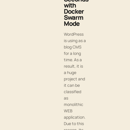
with
Docker
Swarm
Mode
WordPress
is using as a
blog CMS
for a long
time. As a
result, it is
a huge
project and
it can be
classified
as
monolithic
WEB
application.
Due to this
reason, its