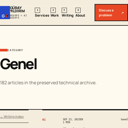
GÜRAY
Discuss a
YILDIRIM
1
2
3
4
↗
problem
Services
Work
Writing
About
G
Y
DEVOPS + AI
AGENTS
CATEGORY
Genel
182 articles in the preserved technical archive.
← Writing index
01
SEP 23, 2023
EN
Genel
1 MIN