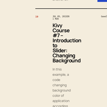
19
JUL 09, 2015
EN
Genel
1 MIN
Kivy
Course
#7 –
Introduction
to
Slider:
Changing
Background
In this
example, a
code
changing
background
color of
application
according