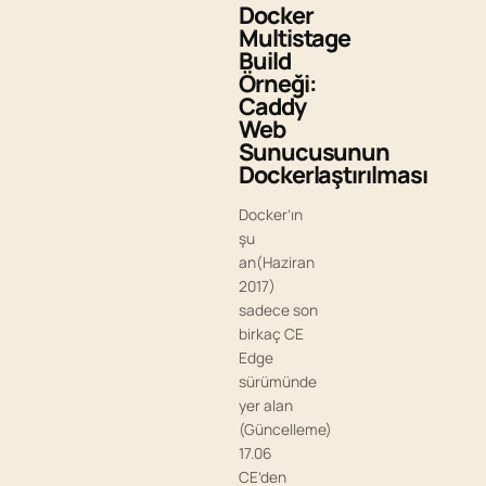
Docker
Multistage
Build
Örneği:
Caddy
Web
Sunucusunun
Dockerlaştırılması
Docker’ın
şu
an(Haziran
2017)
sadece son
birkaç CE
Edge
sürümünde
yer alan
(Güncelleme)
17.06
CE’den