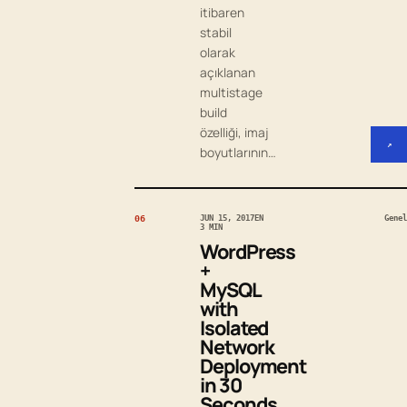
itibaren
stabil
olarak
açıklanan
multistage
build
özelliği, imaj
↗
boyutlarının…
06
JUN 15, 2017
EN
Genel
3 MIN
WordPress
+
MySQL
with
Isolated
Network
Deployment
in 30
Seconds