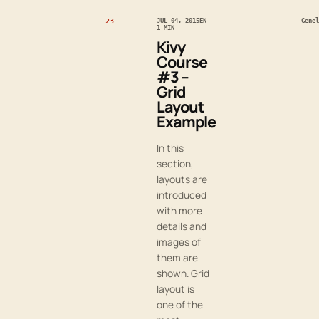
23
JUL 04, 2015
EN
Genel
1 MIN
Kivy
Course
#3 –
Grid
Layout
Example
In this
section,
layouts are
introduced
with more
details and
images of
them are
shown. Grid
layout is
one of the