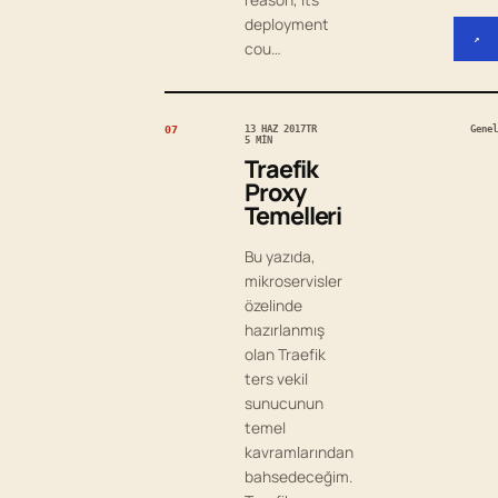
deployment
↗
cou…
07
13 HAZ 2017
TR
Genel
5 MIN
Traefik
Proxy
Temelleri
Bu yazıda,
mikroservisler
özelinde
hazırlanmış
olan Traefik
ters vekil
sunucunun
temel
kavramlarından
bahsedeceğim.