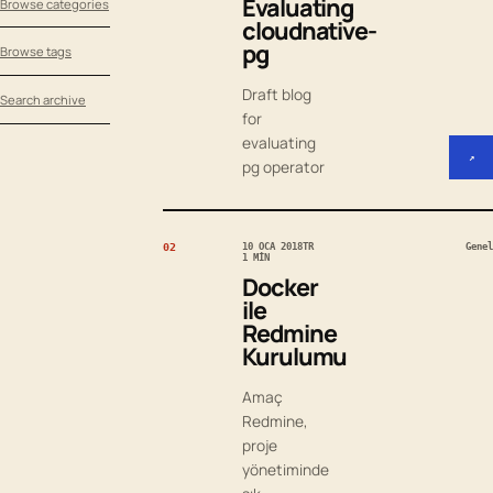
Evaluating
Browse categories
cloudnative-
pg
Browse tags
Draft blog
Search archive
for
evaluating
↗
pg operator
02
10 OCA 2018
TR
Genel
1 MIN
Docker
ile
Redmine
Kurulumu
Amaç
Redmine,
proje
yönetiminde