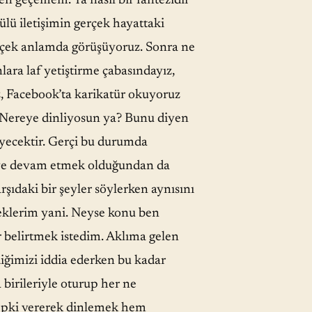
 geçemem. Ya nasıl bir fantezidir
ü iletişimin gerçek hayattaki
erçek anlamda görüşüyoruz. Sonra ne
lara laf yetiştirme çabasındayız,
, Facebook’ta karikatür okuyoruz
. Nereye dinliyosun ya? Bunu diyen
eyecektir. Gerçi bu durumda
meye devam etmek olduğundan da
şıdaki bir şeyler söylerken aynısını
 beklerim yani. Neyse konu ben
 belirtmek istedim. Aklıma gelen
diğimizi iddia ederken bu kadar
 birileriyle oturup her ne
epki vererek dinlemek hem