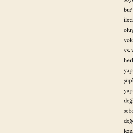
söy
bu?
ile
oluy
yok
vs.
her
yap
şüp
yap
değ
sebe
değe
kon