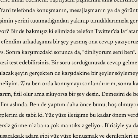
lerse inkar edemem. Yaptıysam pişmanım ama belirtmeden
 Yani telefonda konuşmanın, mesajlaşmanın ya da görüntül
tişimin yerini tutamadığından yakınıp tanıdıklarımızla g
or? Bir de bakmışız ki elimizde telefon Twitter’da laf atan
 efendim arkadaşımız bir şey yazmış ona cevap yazıyoruz
 vs. Sonra karşımızdaki sorunca da, “dinliyorum seni ben”
kesi test edebilirsiniz. Bir soru sorduğunuzda cevap gelm
ılacak şeyin gerçekten de karşıdakine bir şeyler söyle
heliyim. Zira ben orda konuşmayı sonlandırırım, sonra kar
arım, fitil olur ama sıkıyorsa bir şey desin. Demesini de
ilim aslında. Ben de yaptım daha önce bunu, hoş olmuyor
plerini de tabii ki. Yüz yüze iletişime bu kadar önem ver
rsiz görmemiz bana çok mantıksız geliyor. Birisiyle ya da
uşacaksak adam gibi yüz yüze konuşmak ve denilenleri t