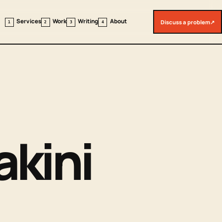
Services
Work
Writing
About
Discuss a problem
↗
1
2
3
4
akini