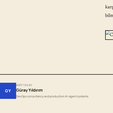
kar
bilm
WRITTEN BY
Güray Yıldırım
GY
DevOps consultancy and production AI-agent systems.