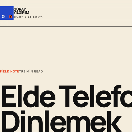
GÜRAY
YILDIRIM
G
Y
DEVOPS + AI AGENTS
FIELD NOTE
TR
2 MIN READ
Elde Telef
Dinlemek