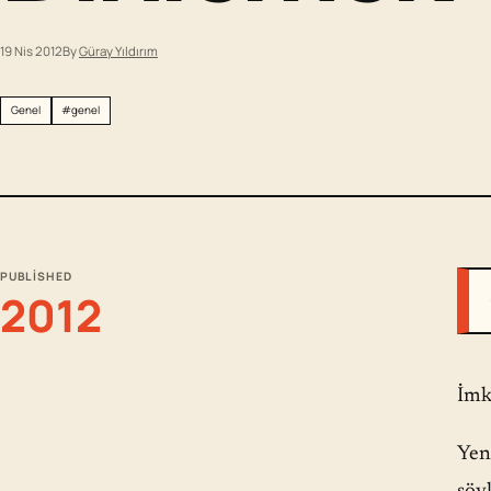
19 Nis 2012
By
Güray Yıldırım
Genel
#genel
PUBLISHED
2012
İmk
Yeni