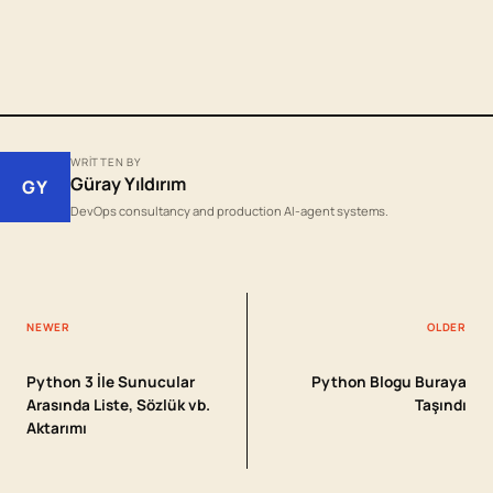
WRITTEN BY
Güray Yıldırım
GY
DevOps consultancy and production AI-agent systems.
NEWER
OLDER
Python 3 İle Sunucular
Python Blogu Buraya
Arasında Liste, Sözlük vb.
Taşındı
Aktarımı