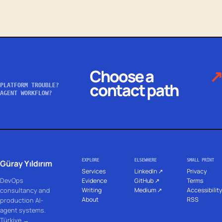
Choose a
↗
contact path
PLATFORM TROUBLE?
AGENT WORKFLOW?
EXPLORE
ELSEWHERE
SMALL PRINT
Güray Yıldırım
Services
LinkedIn ↗
Privacy
DevOps
Evidence
GitHub ↗
Terms
Writing
Medium ↗
Accessibility
consultancy and
About
RSS
production AI-
agent systems.
Türkiye →