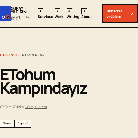
GÜRAY
Discuss a
YILDIRIM
1
2
3
4
↗
problem
Services
Work
Writing
About
G
Y
DEVOPS + AI
AGENTS
FIELD NOTE
TR
1 MIN READ
ETohum
Kampındayız
07 Tem 2012
By
Güray Yıldırım
Genel
#genel