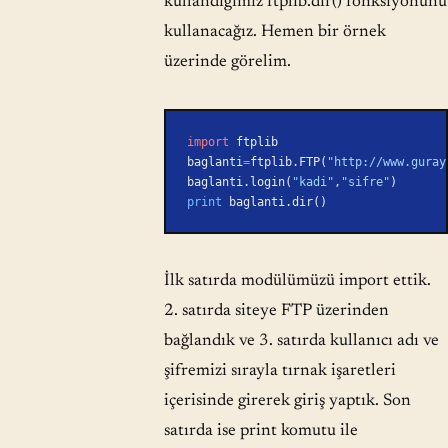
kullandığımız ftplib.dir() fonksiyonunu
kullanacağız. Hemen bir örnek
üzerinde görelim.
import
 ftplib
baglanti
=
ftplib.FTP(
"http://www.guray
baglanti.login(
"kadi"
,
"sifre"
)
print
 baglanti.dir()
İlk satırda modülümüzü import ettik.
2. satırda siteye FTP üzerinden
bağlandık ve 3. satırda kullanıcı adı ve
şifremizi sırayla tırnak işaretleri
içerisinde girerek giriş yaptık. Son
satırda ise print komutu ile