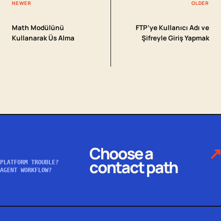
NEWER
OLDER
Math Modülünü
FTP’ye Kullanıcı Adı ve
Kullanarak Üs Alma
Şifreyle Giriş Yapmak
Choose a
↗
contact path
PLATFORM TROUBLE?
AGENT WORKFLOW?