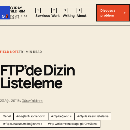
GÜRAY
Discuss a
YILDIRIM
1
2
3
4
↗
problem
Services
Work
Writing
About
G
Y
DEVOPS + AI
AGENTS
FIELD NOTE
TR
1 MIN READ
FTP’de Dizin
Listeleme
23 Ağu 2011
By
Güray Yıldırım
Genel
#bağlantı sonlandırm
#ftp bağlantısı
#ftp ile klasör listeleme
#ftp sunucusuna bağlanmak
#ftp welcome message görüntüleme