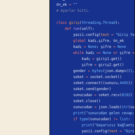
ön_ek 
=
 ""
# Ayarlar bitti.
class
 giriş
(
threading
.
Thread
):
    def
 run
(self):
        yazi1.config(
text
 =
 "Giriş Ya
        global
 kadı,şifre, ön_ek
        kadı 
=
 None
; şifre 
=
 None
        while
 kadı 
==
 None
 or
 şifre 
=
            kadı 
=
 giriş1.get()
            şifre 
=
 giriş2.get()
        gonder 
=
 bytes
(json.dumps((
1
,
        soket 
=
 socket.socket()
        soket.connect((sunucu,
4445
))
        soket.send(gonder)
        sunucudan 
=
 soket.recv(
8192
)
        soket.close()
        sunucudan 
=
 json.loads(
str
(su
        print
(
"sunucudan gelen cevap:
        if
 type
(sunucudan) 
!=
 list
:
            print
(
"başarısız bağlantı
            yazi1.config(
text
 =
 "Giri