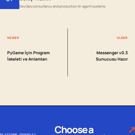
DevOps consultancy and production AI-agent systems.
NEWER
OLDER
PyGame İçin Program
Messenger v0.3
İskeleti ve Anlamları
Sunucusu Hazır
Choose a
↗