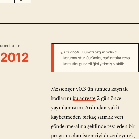
PUBLISHED
2012
⌁
Arşiv notu: Bu yazı özgün haliyle
korunmuştur. Sürümler, bağlantılar veya
komutlar güncelliğini yitirmiş olabilir.
Messenger v0.3’ün sunucu kaynak
kodlarını
bu adreste
2 gün önce
yayınlamıştım. Ardından vakit
kaybetmeden birkaç satırlık veri
gönderme-alma şeklinde test eden bir
program olan istemciyi düzenleyerek,