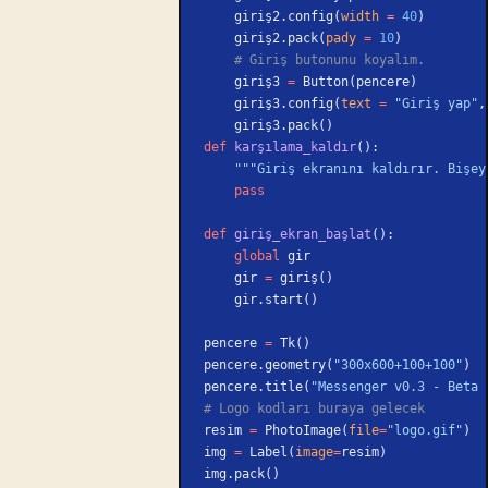
    giriş2.config(
width
 =
 40
)
    giriş2.pack(
pady
 =
 10
)
    # Giriş butonunu koyalım.
    giriş3 
=
 Button(pencere)
    giriş3.config(
text
 =
 "Giriş yap"
,
    giriş3.pack()
def
 karşılama_kaldır
():
    """Giriş ekranını kaldırır. Biş
    pass
def
 giriş_ekran_başlat
():
    global
 gir
    gir 
=
 giriş()
    gir.start()
pencere 
=
 Tk()
pencere.geometry(
"300x600+100+100"
)
pencere.title(
"Messenger v0.3 - Beta 
# Logo kodları buraya gelecek
resim 
=
 PhotoImage(
file
=
"logo.gif"
)
img 
=
 Label(
image
=
resim)
img.pack()