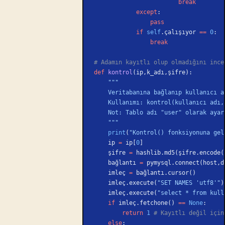
                        break
            except
:
                pass
            if
 self
.çalışıyor 
==
 0
:
                break
# Adamın kayıtlı olup olmadığını ince
def
 kontrol
(ip,k_adı,şifre):
    """
    Veritabanına bağlanıp kullanıc
    Kullanımı: kontrol(kullanıcı ad
    Not: Tablo adı "user" olarak a
    """
    print
(
"Kontrol() fonksiyonuna gel
    ip 
=
 ip[
0
]
    şifre 
=
 hashlib.md5(şifre.encode(
    bağlantı 
=
 pymysql.connect(host,d
    imleç 
=
 bağlantı.cursor()
    imleç.execute(
"SET NAMES 'utf8'"
)
    imleç.execute(
"select * from kull
    if
 imleç.fetchone() 
==
 None
:
        return
 1
 # Kayıtlı değil için
    else
: