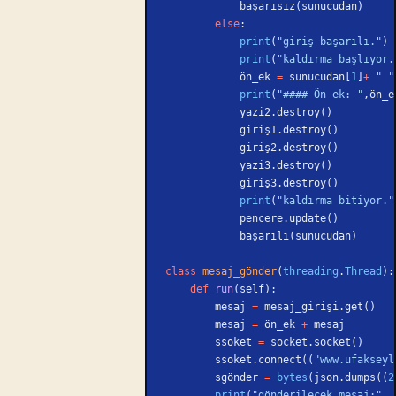
            başarısız(sunucudan)
        else
:
            print
(
"giriş başarılı."
)
            print
(
"kaldırma başlıyor.
            ön_ek 
=
 sunucudan[
1
]
+
 " "
            print
(
"#### Ön ek: "
,ön_e
            yazi2.destroy()
            giriş1.destroy()
            giriş2.destroy()
            yazi3.destroy()
            giriş3.destroy()
            print
(
"kaldırma bitiyor."
            pencere.update()
            başarılı(sunucudan)
class
 mesaj_gönder
(
threading
.
Thread
):
    def
 run
(self):
        mesaj 
=
 mesaj_girişi.get()
        mesaj 
=
 ön_ek 
+
 mesaj
        ssoket 
=
 socket.socket()    
        ssoket.connect((
"www.ufakseyl
        sgönder 
=
 bytes
(json.dumps((
2
        print
(
"gönderilecek mesaj:"
, 