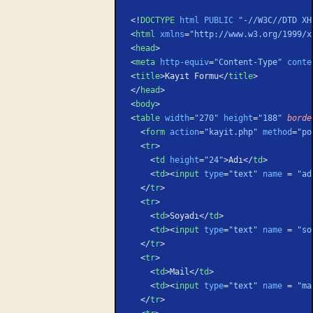
<!
DOCTYPE
 html
 PUBLIC
 "-//W3C//DTD XH
<
html
 xmlns
=
"http://www.w3.org/1999/x
<
head
>
<
meta
 http-equiv
=
"Content-Type"
 conte
<
title
>Kayıt Formu</
title
>
</
head
>
<
body
>
<
table
 width
=
"270"
 height
=
"188"
 borde
  <
form
 action
=
"kayit.php"
 method
=
"po
  <
tr
>
    <
td
 height
=
"24"
>Adı</
td
>
    <
td
><
input
 type
=
"text"
 name
 = 
"ad
  </
tr
>
  <
tr
>
    <
td
>Soyadı</
td
>
    <
td
><
input
 type
=
"text"
 name
 = 
"so
  </
tr
>
  <
tr
>
    <
td
>Mail</
td
>
    <
td
><
input
 type
=
"text"
 name
 = 
"ma
  </
tr
>