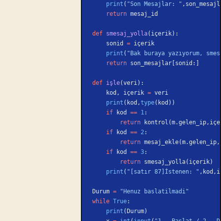
    print
(
"Son Mesajlar: "
,son_mesajl
    return
 mesaj_id
def
 smesaj_yolla
(içerik):
    sonid 
=
 içerik
    print
(
"Bak buraya yazıyorum, smes
    return
 son_mesajlar[sonid:]
def
 işle
(veri):
    kod, içerik 
=
 veri
    print
(kod,
type
(kod))
    if
 kod 
==
 1
:
        return
 kontrol(m.gelen_ip,içe
    if
 kod 
==
 2
:
        return
 mesaj_ekle(m.gelen_ip,
    if
 kod 
==
 3
:
        return
 smesaj_yolla(içerik)
    print
(
"[satır 87]İstenen: "
,kod,i
Durum 
=
 "Henuz baslatilmadi"
while
 True
:
    print
(Durum)
    x 
=
 int
(
input
(
"1 - Baslat / 2 - D