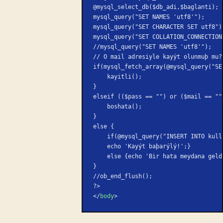
@mysql_select_db($db_adi,$baglanti);
mysql_query("SET NAMES 'utf8'");
mysql_query("SET CHARACTER SET utf8")
mysql_query("SET COLLATION_CONNECTION
//mysql_query("SET NAMES 'utf8'");
// O mail adresiyle kayýt olunmuþ mu?
if(mysql_fetch_array(@mysql_query("SE
    kayitli();
}
elseif (($pass == "") or ($mail == ""
    boshata();
}
else {
    if(@mysql_query("INSERT INTO k
    echo 'Kayýt baþarýlý!';}
    else {echo 'Bir hata meydana gel
}
//ob_end_flush();
?>
</
body
>