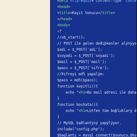
<
meta
 http-equiv
=
"Content-Type"
 conte
<
head
>
<
title
>Kayıt Sonucu</
title
>
</
head
>
<
body
>
<
?
//ob_start();
// POST ile gelen deðiþkenler alýnýyo
$adi = $_POST['adi'];
$soyadi = $_POST['soyadi'];
$mail = $_POST['mail'];
$pass = $_POST['sifre'];
//Þifreyi md5 yapalým:
$pass = md5($pass);
function kayitli(){
    echo "<
h1
>Bu mail adresi ile daha
}
function boshata(){
    echo "<
h1
>Lütfen tüm boþluklarý d
}
// MySQL baðlantýsý yapýlýyor.
include("config.php");
$baglanti = mysql_connect($sunucu,$ku