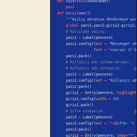
def
 başarısız
(sunucudan):
    pass
def
 karşılama
():
    """Açılış ekranına döndürmeye y
    global
 yazi1,yazi2,giriş1,giriş2,
    # Karşılama yazısı:
    yazi1 
=
 Label(pencere)
    yazi1.config(
text
 =
 "Messenger v0
                 font
 =
 "courier 17 b
    yazi1.pack()
    # Kullanıcı adı isteme ekranı:
    # Kullanıcı adı isteyelim:     
    yazi2 
=
 Label(pencere)
    yazi2.config(
text
 =
 "Kullanıcı ad
    yazi2.pack()
    giriş1 
=
 Entry(pencere, 
highlight
    giriş1.config(
width
 =
 40
)
    giriş1.pack()
    # Şifre isteyelim:              
    yazi3 
=
 Label(pencere)
    yazi3.config(
text
 =
 "
\n
Şifre: "
)
    yazi3.pack()
    giriş2 
=
 Entry(pencere, 
show
=
"*"
,