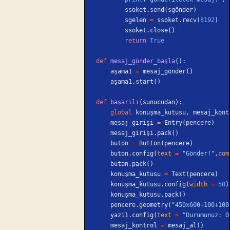
        ssoket.send(sgönder)
        sgelen 
=
 ssoket.recv(
8192
)
        ssoket.close()
        return
 True
def
 mesaj_gönder_başla
():
    aşama1 
=
 mesaj_gönder()
    aşama1.start()
def
 başarılı
(sunucudan):
    global
 konuşma_kutusu, mesaj_kont
    mesaj_girişi 
=
 Entry(pencere)
    mesaj_girişi.pack()
    buton 
=
 Button(pencere)
    buton.config(
text
 =
 "Gönder!"
,
com
    buton.pack()
    konuşma_kutusu 
=
 Text(pencere)
    konuşma_kutusu.config(
width
 =
 50
)
    konuşma_kutusu.pack()
    pencere.geometry(
"450x600+100+100
    yazi1.config(
text
 =
 "Durumunuz: O
    mesaj_kontrol 
=
 mesaj_al()