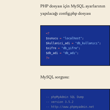
PHP dosyası için MySQL ayarlarının
yapılacağı config.php dosyası
<?
$sunucu 
=
 "localhost"
;
$kullanici_adi 
=
 "db_kullanıcı"
;
$sifre 
=
 "db_şifre"
;
$db_adi 
=
 "db_adı"
;
?>
MySQL sorgusu:
-- phpMyAdmin SQL Dump
-- version 3.5.2
-- http://www.phpmyadmin.net