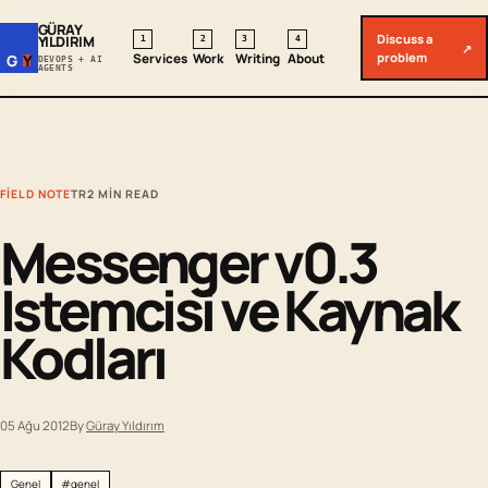
GÜRAY
Discuss a
YILDIRIM
1
2
3
4
↗
problem
Services
Work
Writing
About
G
Y
DEVOPS + AI
AGENTS
FIELD NOTE
TR
2 MIN READ
Messenger v0.3
İstemcisi ve Kaynak
Kodları
05 Ağu 2012
By
Güray Yıldırım
Genel
#genel