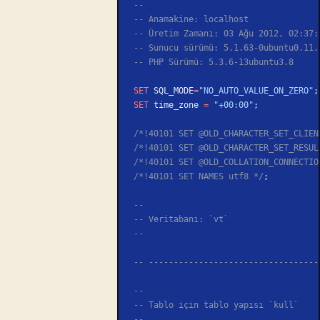
--
-- Anamakine: localhost
-- Üretim Zamanı: 03 Ağu 2012, 02:37:
-- Sunucu sürümü: 5.1.63-0ubuntu0.11.
-- PHP Sürümü: 5.3.6-13ubuntu3.8
SET
 SQL_MODE
=
"NO_AUTO_VALUE_ON_ZERO"
;
SET
 time_zone 
=
 "+00:00"
;
/*!40101 SET @OLD_CHARACTER_SET_CLIEN
/*!40101 SET @OLD_CHARACTER_SET_RESUL
/*!40101 SET @OLD_COLLATION_CONNECTIO
/*!40101 SET NAMES utf8 */
;
--
-- Veritabanı: `vt`
--
-- ----------------------------------
--
-- Tablo için tablo yapısı `kull`
--