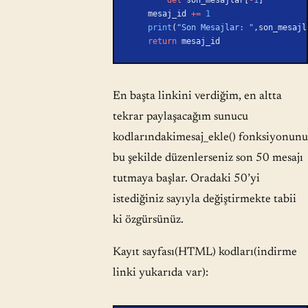
    mesaj_id 
+=
 1
    print
(
"Son Mesajlar: "
,son_mesajl
    return
 mesaj_id
En başta linkini verdiğim, en altta
tekrar paylaşacağım sunucu
kodlarındakimesaj_ekle() fonksiyonunu
bu şekilde düzenlerseniz son 50 mesajı
tutmaya başlar. Oradaki 50’yi
istediğiniz sayıyla değiştirmekte tabii
ki özgürsünüz.
Kayıt sayfası(HTML) kodları(indirme
linki yukarıda var):