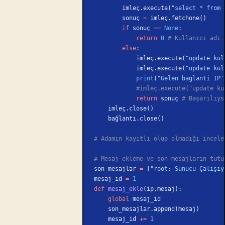
        imleç.execute(
"select * from 
        sonuç 
=
 imleç.fetchone()
        if
 sonuç 
==
 None
:
            return
 0
 # Kullanıcı adı 
        else
:
            imleç.execute(
"update kul
            imleç.execute(
"update kul
            print
(
"Gelen baglanti IP'
            #imleç.execute(
            return
 sonuç 
# Başarılıys
    imleç.close()
    bağlantı.close() 
# Adamın kayıtlı olup olmadığı incele
# Mesaj ekleme ve son mesajların tutu
son_mesajlar 
=
 [
"root: Sunucu Çalışıy
mesaj_id 
=
 1
def
 mesaj_ekle
(ip,mesaj):
    global
 mesaj_id
    son_mesajlar.append(mesaj)
    mesaj_id 
+=
 1