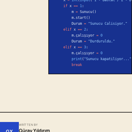
    if
 x 
==
 1
:
        m 
=
 Sunucu()
        m.start()
        Durum 
=
 "Sunucu Calisiyor."
    elif
 x 
==
 2
:
        m.çalışıyor 
=
 0
        Durum 
=
 "Durduruldu."
    elif
 x 
==
 3
:
        m.çalışıyor 
=
 0
        print
(
"Sunucu kapatiliyor..."
        break
WRITTEN BY
Güray Yıldırım
GY