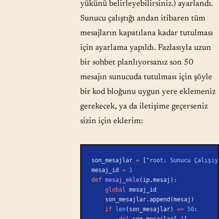
yükünü belirleyebilirsiniz.) ayarlandı.
Sunucu çalıştığı andan itibaren tüm
mesajların kapatılana kadar tutulması
için ayarlama yapıldı. Fazlasıyla uzun
bir sohbet planlıyorsanız son 50
mesajın sunucuda tutulması için şöyle
bir kod bloğunu uygun yere eklemeniz
gerekecek, ya da iletişime geçerseniz
sizin için eklerim:
son_mesajlar 
=
 [
"root: Sunucu Çalışıy
mesaj_id 
=
 1
def
 mesaj_ekle
(ip,mesaj):
    global
 mesaj_id
    son_mesajlar.append(mesaj)
    if
 len
(son_mesajlar) 
=>
 50
:
        del
 son_mesajlar[
-
1
]