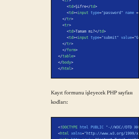
  <
tr
>
    <
td
>Şifre</
td
>
    <
td
><
input
 type
=
"password"
 name
 =
  </
tr
>
  <
tr
>
    <
td
>Tamam mı?</
td
>
    <
td
><
input
 type
=
"submit"
 value
=
"G
  </
tr
>
  </
form
>
</
table
>
</
body
>
</
html
>
Kayıt formunu işleyecek PHP sayfası
kodları:
<!
DOCTYPE
 html
 PUBLIC
 "-//W3C//DTD XH
<
html
 xmlns
=
"http://www.w3.org/1999/x