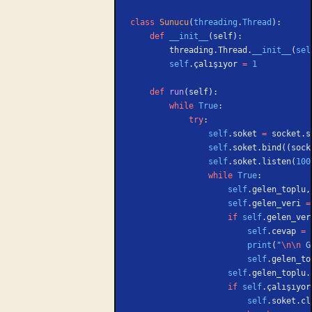
class
 Sunucu
(
threading
.
Thread
):
    def
 __init__
(self):
        threading.Thread.
__init__
(
sel
        self
.çalışıyor 
=
 1
    def
 run
(self):
        while
 True
:
            try
:
                self
.soket 
=
 socket.s
                self
.soket.bind((sock
                self
.soket.listen(
100
                while
 True
:
                    self
.gelen_toplu,
                    self
.gelen_veri 
=
                    if
 self
.gelen_ver
                        self
.cevap 
=
 
                        print
(
"
\n\n
 G
                        self
.gelen_to
                    self
.gelen_toplu.
                    if
 self
.çalışıyor
                        self
.soket.cl