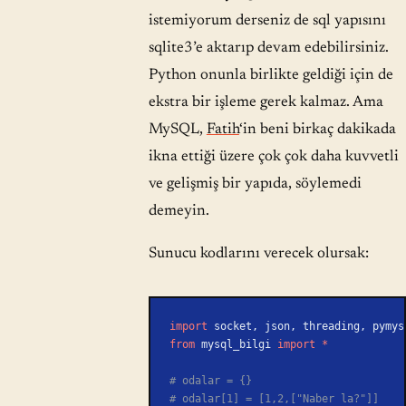
istemiyorum derseniz de sql yapısını
sqlite3’e aktarıp devam edebilirsiniz.
Python onunla birlikte geldiği için de
ekstra bir işleme gerek kalmaz. Ama
MySQL,
Fatih
‘in beni birkaç dakikada
ikna ettiği üzere çok çok daha kuvvetli
ve gelişmiş bir yapıda, söylemedi
demeyin.
Sunucu kodlarını verecek olursak:
import
 socket, json, threading, pymys
from
 mysql_bilgi 
import
 *
# odalar = {}
# odalar[1] = [1,2,["Naber la?"]]