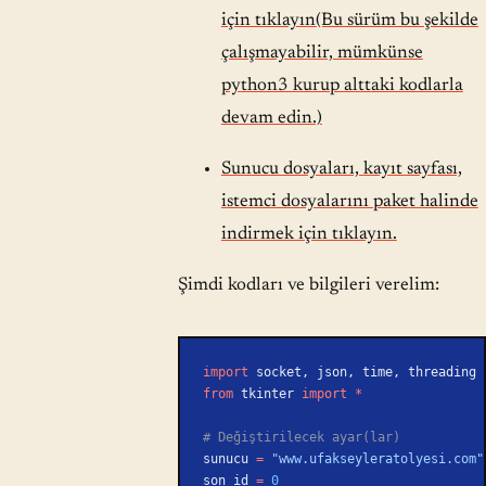
için tıklayın(Bu sürüm bu şekilde
çalışmayabilir, mümkünse
python3 kurup alttaki kodlarla
devam edin.)
Sunucu dosyaları, kayıt sayfası,
istemci dosyalarını paket halinde
indirmek için tıklayın.
Şimdi kodları ve bilgileri verelim:
import
 socket, json, time, threading
from
 tkinter 
import
 *
# Değiştirilecek ayar(lar)
sunucu 
=
 "www.ufakseyleratolyesi.com"
son_id 
=
 0