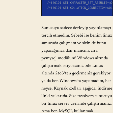
/*!40101 SET CHARACTER_SET_RESULTS=@O
/*!40101 SET COLLATION_CONNECTION=@OL
Sunucuyu sadece derleyip yayınlamayı
tercih etmedim. Sebebi ise benim linux
sunucuda çalışmam ve sizin de bunu
yapacağınıza dair inancım, zira
pymysql modülünü Windows altında
çalıştırmak istiyorsanız bile Linux
altında 2to3’ten geçirmeniz gerekiyor,
ya da ben Windows’ta yapamadım, her
neyse. Kaynak kodları aşağıda, indirme
linki yukarıda. Size tavsiyem sunucuyu
bir linux server üzerinde çalıştırmanız.
Ama ben MySQL kullanmak