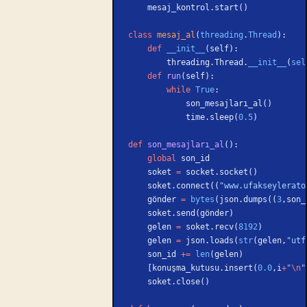
    mesaj_kontrol.start()
class
 mesaj_al
(
threading
.
Thread
):
    def
 __init__
(self):
        threading.Thread.
__init__
(
sel
    def
 run
(self):
        while
 True
:
            son_mesajları_al()
            time.sleep(
0.5
)
def
 son_mesajları_al
():
    global
 son_id
    soket 
=
 socket.socket()
    soket.connect((
"www.ufakseylerato
    gönder 
=
 bytes
(json.dumps((
3
,son_
    soket.send(gönder)
    gelen 
=
 soket.recv(
8192
)
    gelen 
=
 json.loads(
str
(gelen,
"utf
    son_id 
+=
 len
(gelen)
    [konuşma_kutusu.insert(
0.0
,i
+
"
\n
"
    soket.close()