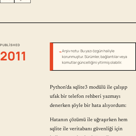
PUBLISHED
2011
⌁
Arşiv notu: Bu yazı özgün haliyle
korunmuştur. Sürümler, bağlantılar veya
komutlar güncelliğini yitirmiş olabilir.
Python’da sqlite3 modülü ile çalışıp
ufak bir telefon rehberi yazmayı
denerken şöyle bir hata alıyordum:
Hatanın çözümü ile uğraşırken hem
sqlite ile veritabanı güvenliği için