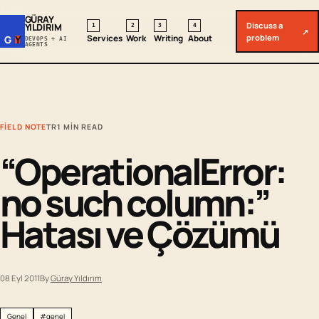
GÜRAY
Discuss a
YILDIRIM
1
2
3
4
↗
problem
Services
Work
Writing
About
G
Y
DEVOPS + AI
AGENTS
FIELD NOTE
TR
1 MIN READ
“OperationalError:
no such column:”
Hatası ve Çözümü
08 Eyl 2011
By
Güray Yıldırım
Genel
#genel