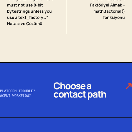
must not use 8-bit
Faktöriyel Almak –
bytestrings unless you
math.factorial()
use a text_factory…”
fonksiyonu
Hatası ve Çözümü
Choose a
↗
contact path
PLATFORM TROUBLE?
AGENT WORKFLOW?