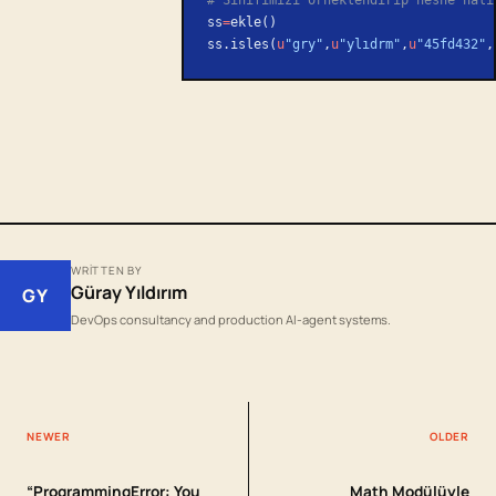
ss
=
ekle()
ss.isles(
u
"gry"
,
u
"ylıdrm"
,
u
"45fd432"
,
WRITTEN BY
Güray Yıldırım
GY
DevOps consultancy and production AI-agent systems.
NEWER
OLDER
“ProgrammingError: You
Math Modülüyle