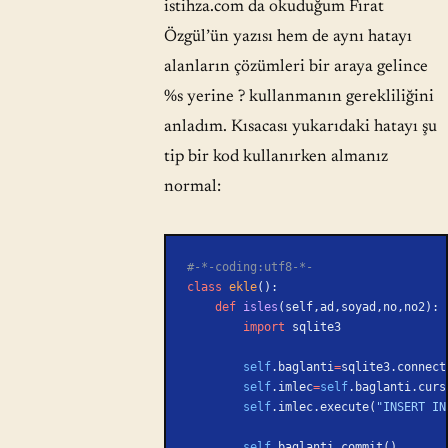
istihza.com da okuduğum Fırat
Özgül’ün yazısı hem de aynı hatayı
alanların çözümleri bir araya gelince
%s yerine ? kullanmanın gerekliliğini
anladım. Kısacası yukarıdaki hatayı şu
tip bir kod kullanırken almanız
normal:
#-*-coding:utf8-*-
class
 ekle
():
    def
 isles
(self,ad,soyad,no,no2):
        import
 sqlite3
        self
.baglanti
=
sqlite3.connect
        self
.imlec
=
self
.baglanti.curs
        self
.imlec.execute(
"INSERT IN
        self
.baglanti.commit()