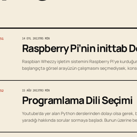
51
14 EYL 2013
TR
5 MIN
Raspberry Pi’nin inittab 
Raspbian Whezzy işletim sistemini Raspberry Pi’ye kurduğ
başlangıçta görsel arayüzün çalışmasını seçmediysek, kons
52
15 AĞU 2013
TR
3 MIN
Programlama Dili Seçimi
Youtube’da yer alan Python derslerinden dolayı olsa gerek, bi
yaradığı hakkında sorular sormaya başladı. Bunun üzerine b