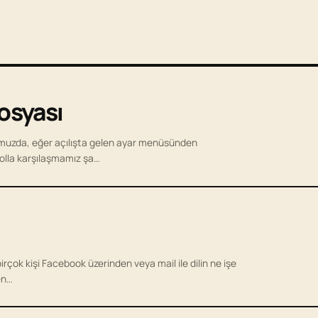
Dosyası
umuzda, eğer açılışta gelen ayar menüsünden
olla karşılaşmamız şa…
rçok kişi Facebook üzerinden veya mail ile dilin ne işe
en…