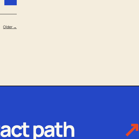
Older →
act path
↗