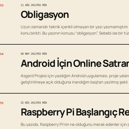
53
11 AĞU 2013
TR
2 MIN
Obligasyon
Uzun zamandır teknik içerikli olmayan bir yazı yazmamıştım
konu birikti. Bu yazının konusu “obligasyon”. Sebebi ise bir tü
54
08 MAY 2013
TR
3 MIN
Android İçin Online Satr
Asgard Projesi için yazdığım Android uygulaması, proje yalan
geliştirilmeye açık olduğuna inandığım baştan yazılmış şekli
55
25 NIS 2013
TR
3 MIN
Raspberry Pi Başlangıç R
Bu yazıda, Raspberry Pi’nin ne olduğunu merak edenler için açı