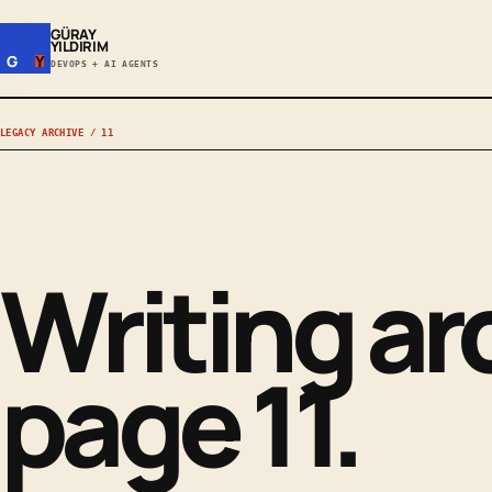
GÜRAY
YILDIRIM
G
Y
DEVOPS + AI AGENTS
LEGACY ARCHIVE / 11
Writing ar
page 11.