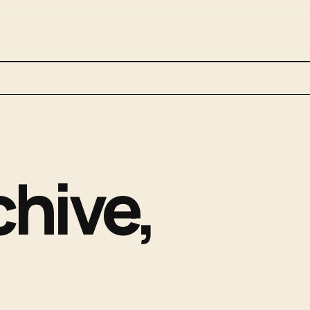
chive,