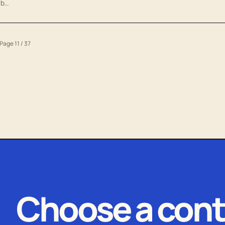
 b…
Page 11 / 37
Choose a cont