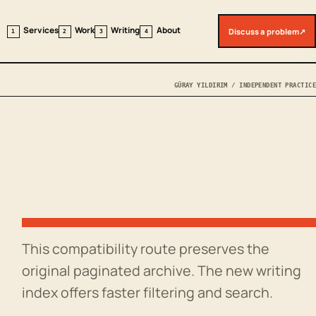
Services
Work
Writing
About
Discuss a problem
↗
1
2
3
4
GÜRAY YILDIRIM / INDEPENDENT PRACTICE
This compatibility route preserves the
original paginated archive. The new writing
index offers faster filtering and search.