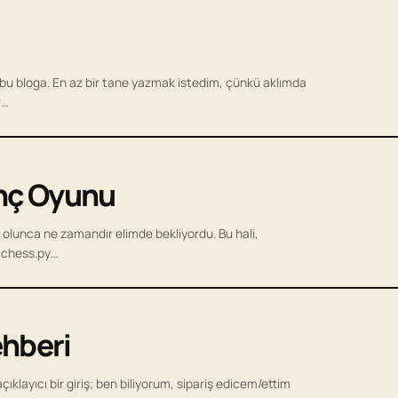
 bu bloga. En az bir tane yazmak istedim, çünkü aklımda
r…
anç Oyunu
 olunca ne zamandır elimde bekliyordu. Bu hali,
. chess.py…
ehberi
klayıcı bir giriş; ben biliyorum, sipariş edicem/ettim