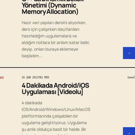
Yönetimi (Dynamic
Memory Allocation)
Hazır veri yapıları dersini alıyorken,
ders için çalışırken slaytlardan
hazırladığım uygulamalara ve
aldığım notlara bir anlam katar belki
deyip, onları buraya eklemeye
↗
başladım.…
63
26 ŞUB 2013
TR
1 MIN
Genel
4 Dakikada Android/iOS
Uygulaması [Videolu]
4 dakikada
iOS/Android/Windows/Linux/MacOS
platformlarında çalışabilen bir
uygulama geliştiriyoruz. Uygulama
şu anlık oldukça basit bir halde. Bir
↗