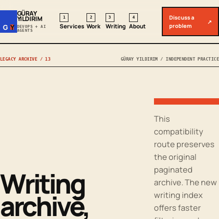
GÜRAY
Discuss a
YILDIRIM
1
2
3
4
↗
problem
Services
Work
Writing
About
G
Y
DEVOPS + AI
AGENTS
LEGACY ARCHIVE / 13
GÜRAY YILDIRIM / INDEPENDENT PRACTICE
This
compatibility
route preserves
the original
paginated
Writing
archive. The new
archive,
writing index
offers faster