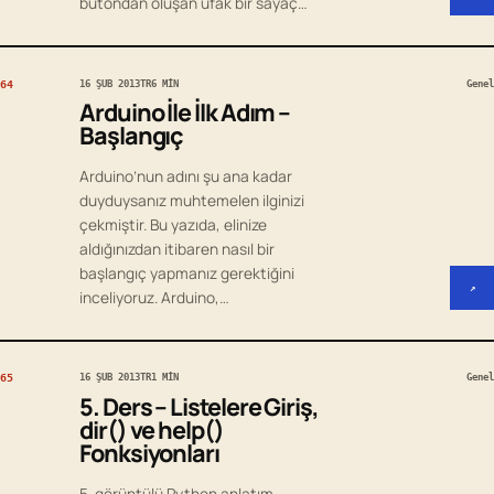
butondan oluşan ufak bir sayaç…
64
16 ŞUB 2013
TR
6 MIN
Genel
Arduino İle İlk Adım –
Başlangıç
Arduino’nun adını şu ana kadar
duyduysanız muhtemelen ilginizi
çekmiştir. Bu yazıda, elinize
aldığınızdan itibaren nasıl bir
başlangıç yapmanız gerektiğini
↗
inceliyoruz. Arduino,…
65
16 ŞUB 2013
TR
1 MIN
Genel
5. Ders – Listelere Giriş,
dir() ve help()
Fonksiyonları
5. görüntülü Python anlatım