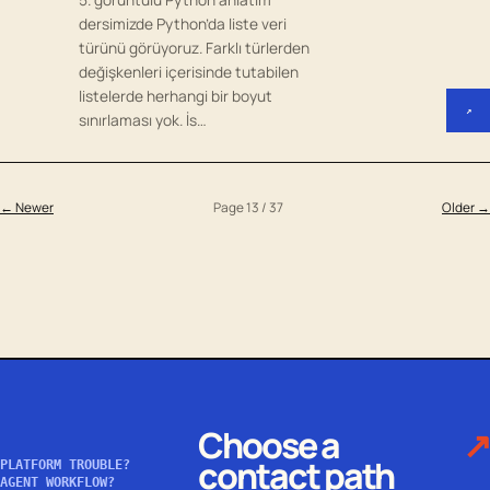
dersimizde Python’da liste veri
türünü görüyoruz. Farklı türlerden
değişkenleri içerisinde tutabilen
listelerde herhangi bir boyut
↗
sınırlaması yok. İs…
← Newer
Page 13 / 37
Older →
Choose a
↗
contact path
PLATFORM TROUBLE?
AGENT WORKFLOW?