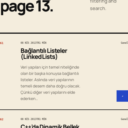
page 13.
filtering and
search.
61
08 NIS 2013
TR
1 MIN
Genel
Bağlantılı Listeler
(Linked Lists)
Veri yapıları için temel niteliğinde
olan bir başka konuysa bağlantılı
listeler. Aslında veri yapılarının
temeli desem daha doğru olacak.
Çünkü diğer veri yapılarını elde
↗
ederken…
62
08 NIS 2013
TR
1 MIN
Genel
C++’da Dinamik Bellek