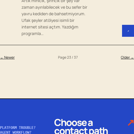
Artık minicik, şirincik bir şey var
zaman ayırılabilecek ve bu sefer bir
yavru kediden de bahsetmiyorum.
Ufak şeyler atölyesi isimli bir
internet sitesi açtım. Yazdığım
↗
programla…
← Newer
Page 23 / 37
Older →
Choose a
↗
contact path
PLATFORM TROUBLE?
AGENT WORKFLOW?