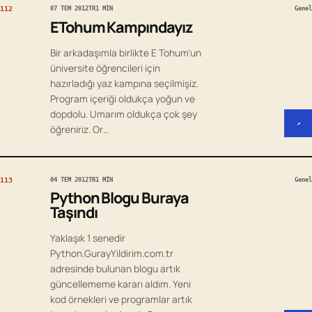
112
07 TEM 2012
TR
1 MIN
Genel
ETohum Kampındayız
Bir arkadaşımla birlikte E Tohum’un
üniversite öğrencileri için
hazırladığı yaz kampına seçilmişiz.
Program içeriği oldukça yoğun ve
dopdolu. Umarım oldukça çok şey
↗
öğreniriz. Or…
113
04 TEM 2012
TR
1 MIN
Genel
Python Blogu Buraya
Taşındı
Yaklaşık 1 senedir
Python.GurayYildirim.com.tr
adresinde bulunan blogu artık
güncellememe kararı aldım. Yeni
kod örnekleri ve programlar artık