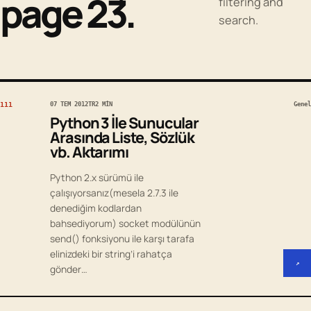
page 23.
filtering and
search.
111
07 TEM 2012
TR
2 MIN
Genel
Python 3 İle Sunucular
Arasında Liste, Sözlük
vb. Aktarımı
Python 2.x sürümü ile
çalışıyorsanız(mesela 2.7.3 ile
denediğim kodlardan
bahsediyorum) socket modülünün
send() fonksiyonu ile karşı tarafa
elinizdeki bir string’i rahatça
↗
gönder…