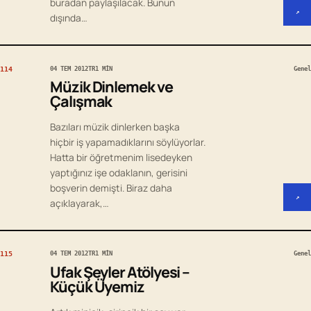
buradan paylaşılacak. Bunun
↗
dışında…
114
04 TEM 2012
TR
1 MIN
Genel
Müzik Dinlemek ve
Çalışmak
Bazıları müzik dinlerken başka
hiçbir iş yapamadıklarını söylüyorlar.
Hatta bir öğretmenim lisedeyken
yaptığınız işe odaklanın, gerisini
boşverin demişti. Biraz daha
↗
açıklayarak,…
115
04 TEM 2012
TR
1 MIN
Genel
Ufak Şeyler Atölyesi –
Küçük Üyemiz