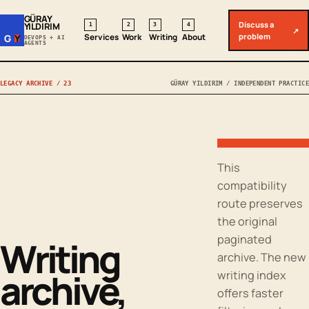
GÜRAY
Discuss a
YILDIRIM
1
2
3
4
↗
problem
Services
Work
Writing
About
G
Y
DEVOPS + AI
AGENTS
LEGACY ARCHIVE / 23
GÜRAY YILDIRIM / INDEPENDENT PRACTICE
This
compatibility
route preserves
the original
paginated
Writing
archive. The new
archive,
writing index
offers faster