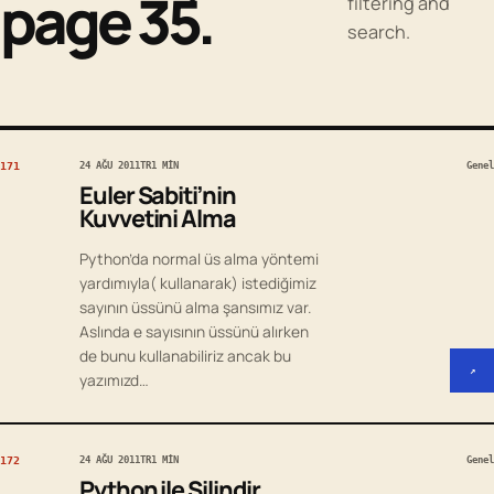
page 35.
filtering and
search.
171
24 AĞU 2011
TR
1 MIN
Genel
Euler Sabiti’nin
Kuvvetini Alma
Python’da normal üs alma yöntemi
yardımıyla( kullanarak) istediğimiz
sayının üssünü alma şansımız var.
Aslında e sayısının üssünü alırken
de bunu kullanabiliriz ancak bu
↗
yazımızd…
172
24 AĞU 2011
TR
1 MIN
Genel
Python ile Silindir