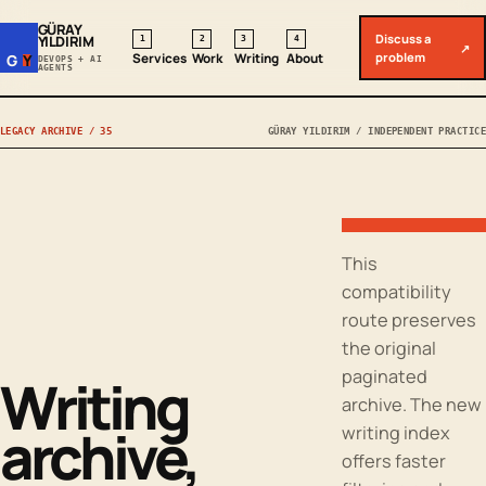
GÜRAY
Discuss a
YILDIRIM
1
2
3
4
↗
problem
Services
Work
Writing
About
G
Y
DEVOPS + AI
AGENTS
LEGACY ARCHIVE / 35
GÜRAY YILDIRIM / INDEPENDENT PRACTICE
This
compatibility
route preserves
the original
paginated
Writing
archive. The new
archive,
writing index
offers faster