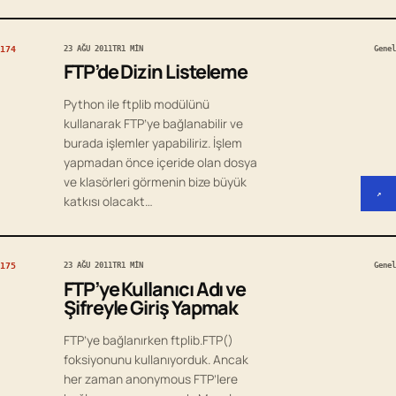
174
23 AĞU 2011
TR
1 MIN
Genel
FTP’de Dizin Listeleme
Python ile ftplib modülünü
kullanarak FTP’ye bağlanabilir ve
burada işlemler yapabiliriz. İşlem
yapmadan önce içeride olan dosya
ve klasörleri görmenin bize büyük
↗
katkısı olacakt…
175
23 AĞU 2011
TR
1 MIN
Genel
FTP’ye Kullanıcı Adı ve
Şifreyle Giriş Yapmak
FTP’ye bağlanırken ftplib.FTP()
foksiyonunu kullanıyorduk. Ancak
her zaman anonymous FTP’lere