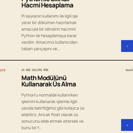
Hacmi Hesaplama
Pi sayısının kullanımı ile ilgili işe
yarar bir döküman hazırlamak
amacıyla bir silindirin hacmini
Python ile hesaplamaya karar
verdim. Amacımız kullanıcıdan
↗
taban yarıçapını ve…
173
24 AĞU 2011
TR
1 MIN
Genel
Math Modülünü
Kullanarak Üs Alma
Python’u normalde kullanırken
işlemini kullanarak işlemle ilgili
yazıda belirttiğimiz gibi kolayca üs
alabiliriz. Ancak float olarak üs
sonucunu elde etmek istersek ve
↗
bunu bir f…