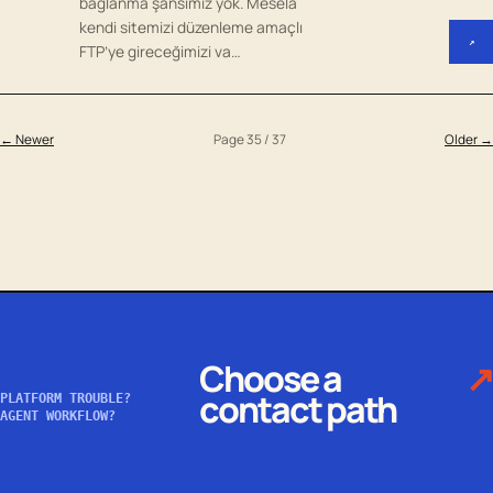
bağlanma şansımız yok. Mesela
kendi sitemizi düzenleme amaçlı
↗
FTP’ye gireceğimizi va…
← Newer
Page 35 / 37
Older →
Choose a
↗
contact path
PLATFORM TROUBLE?
AGENT WORKFLOW?