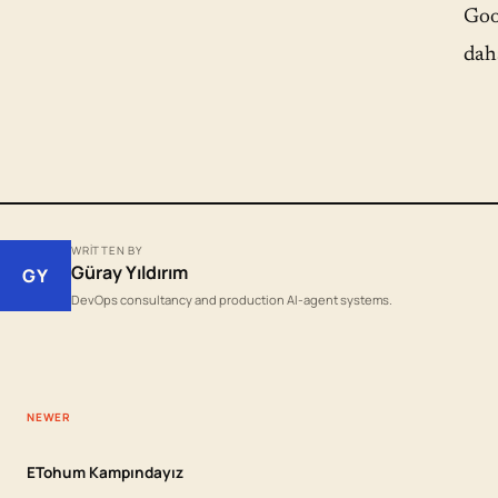
Goog
daha
WRITTEN BY
Güray Yıldırım
GY
DevOps consultancy and production AI-agent systems.
NEWER
ETohum Kampındayız