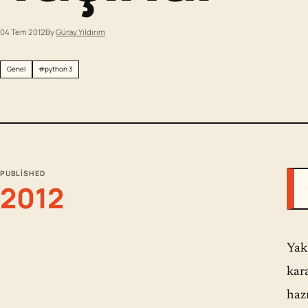
04 Tem 2012
By
Güray Yıldırım
Genel
#python 3
PUBLISHED
2012
Yak
kar
haz