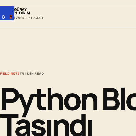
GÜRAY
YILDIRIM
G
Y
DEVOPS + AI AGENTS
FIELD NOTE
TR
1 MIN READ
Python Bl
Taşındı