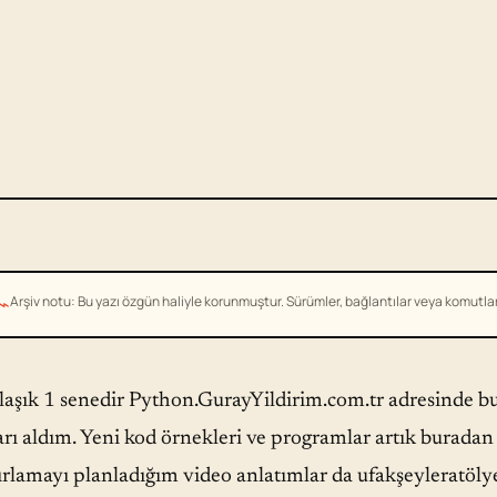
⌁
Arşiv notu: Bu yazı özgün haliyle korunmuştur. Sürümler, bağlantılar veya komutlar g
laşık 1 senedir Python.GurayYildirim.com.tr adresinde 
arı aldım. Yeni kod örnekleri ve programlar artık buradan
ırlamayı planladığım video anlatımlar da ufakşeyleratöly