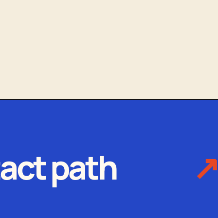
act path
↗