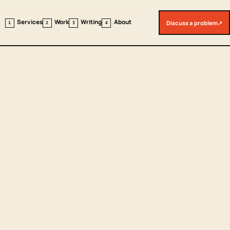
Services
Work
Writing
About
Discuss a problem
↗
1
2
3
4