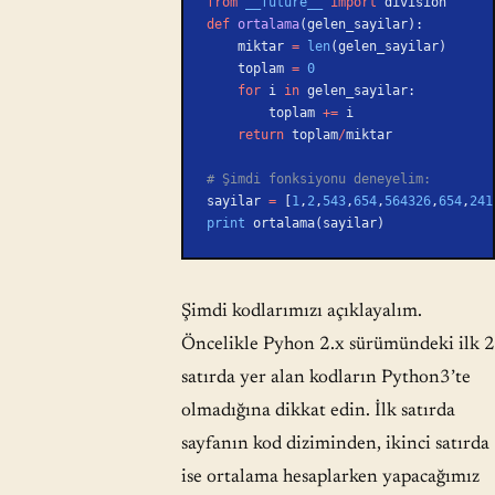
from
 __future__
 import
 division
def
 ortalama
(gelen_sayilar):
    miktar 
=
 len
(gelen_sayilar)
    toplam 
=
 0
    for
 i 
in
 gelen_sayilar:
        toplam 
+=
 i
    return
 toplam
/
miktar
# Şimdi fonksiyonu deneyelim:
sayilar 
=
 [
1
,
2
,
543
,
654
,
564326
,
654
,
241
print
 ortalama(sayilar)
Şimdi kodlarımızı açıklayalım.
Öncelikle Pyhon 2.x sürümündeki ilk 2
satırda yer alan kodların Python3’te
olmadığına dikkat edin. İlk satırda
sayfanın kod diziminden, ikinci satırda
ise ortalama hesaplarken yapacağımız