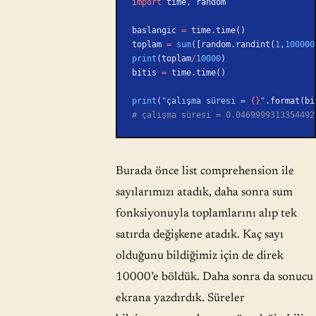
import
 time, random
baslangic 
=
 time.time()
toplam 
=
 sum
([random.randint(
1
,
100000
print
(toplam
/
10000
)
bitis 
=
 time.time()
print
(
"çalışma süresi = 
{}
"
.format(bi
# çalışma süresi = 0.0469999313354492
Burada önce list comprehension ile
sayılarımızı atadık, daha sonra sum
fonksiyonuyla toplamlarını alıp tek
satırda değişkene atadık. Kaç sayı
olduğunu bildiğimiz için de direk
10000’e böldük. Daha sonra da sonucu
ekrana yazdırdık. Süreler