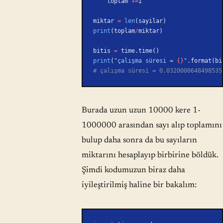
    toplam 
+=
i
miktar 
=
 len
(sayilar)
print
(toplam
/
miktar)
bitis 
=
 time.time()
print
(
"çalışma süresi = 
{}
"
.format(bi
# çalışma süresi = 0.0320000648498535
Burada uzun uzun 10000 kere 1-
1000000 arasından sayı alıp toplamını
bulup daha sonra da bu sayıların
miktarını hesaplayıp birbirine böldük.
Şimdi kodumuzun biraz daha
iyileştirilmiş haline bir bakalım: