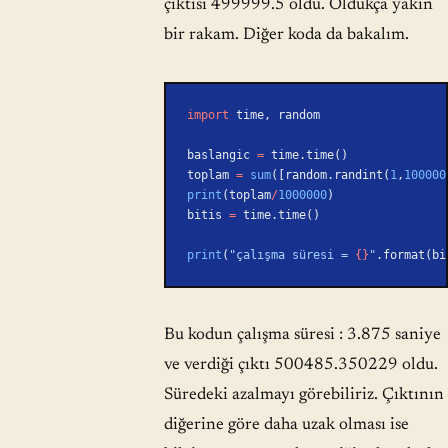
çıktısı 499999.5 oldu. Oldukça yakın
bir rakam. Diğer koda da bakalım.
import
 time, random
baslangic 
=
 time.time()
toplam 
=
 sum
([random.randint(
1
,
100000
print
(toplam
/
1000000
)
bitis 
=
 time.time()
print
(
"çalışma süresi = 
{}
"
.format(bi
Bu kodun çalışma süresi : 3.875 saniye
ve verdiği çıktı 500485.350229 oldu.
Süredeki azalmayı görebiliriz. Çıktının
diğerine göre daha uzak olması ise