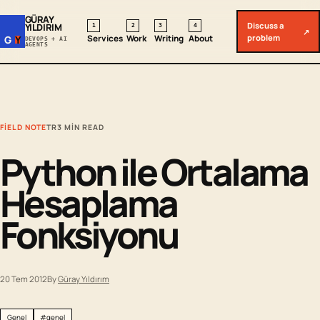
GÜRAY
Discuss a
YILDIRIM
1
2
3
4
↗
problem
Services
Work
Writing
About
G
Y
DEVOPS + AI
AGENTS
FIELD NOTE
TR
3 MIN READ
Python ile Ortalama
Hesaplama
Fonksiyonu
20 Tem 2012
By
Güray Yıldırım
Genel
#genel