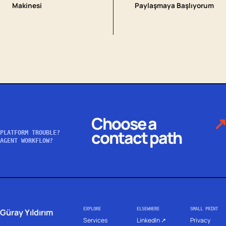
Makinesi
Paylaşmaya Başlıyorum
Choose a
↗
contact path
PLATFORM TROUBLE?
AGENT WORKFLOW?
EXPLORE
ELSEWHERE
SMALL PRINT
Güray Yıldırım
Services
LinkedIn ↗
Privacy