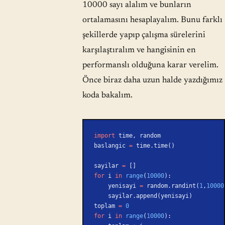
10000 sayı alalım ve bunların
ortalamasını hesaplayalım. Bunu farklı
şekillerde yapıp çalışma sürelerini
karşılaştıralım ve hangisinin en
performanslı olduğuna karar verelim.
Önce biraz daha uzun halde yazdığımız
koda bakalım.
import
 time, random
baslangic 
=
 time.time()
sayilar 
=
 []
for
 i 
in
 range
(
10000
):
    yenisayi 
=
 random.randint(
1
,
10000
    sayilar.append(yenisayi)
toplam 
=
 0
for
 i 
in
 range
(
10000
):