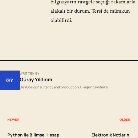
bilgisayarın rastgele seçtiği rakamlarla
alakalı bir durum. Tersi de mümkün
olabilirdi.
WRITTEN BY
Güray Yıldırım
GY
DevOps consultancy and production AI-agent systems.
NEWER
OLDER
Python ile Bilimsel Hesap
Elektronik Notlarını