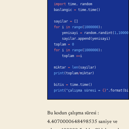
import
 time, random
baslangic 
=
 time.time()
sayilar 
=
 []
for
 i 
in
 range
(
1000000
):
    yenisayi 
=
 random.randint(
1
,
10000
    sayilar.append(yenisayi)
toplam 
=
 0
for
 i 
in
 range
(
1000000
):
    toplam 
+=
i
miktar 
=
 len
(sayilar)
print
(toplam
/
miktar)
bitis 
=
 time.time()
print
(
"çalışma süresi = 
{}
"
.format(bi
Bu kodun çalışma süresi :
4.4070000648498535 saniye ve