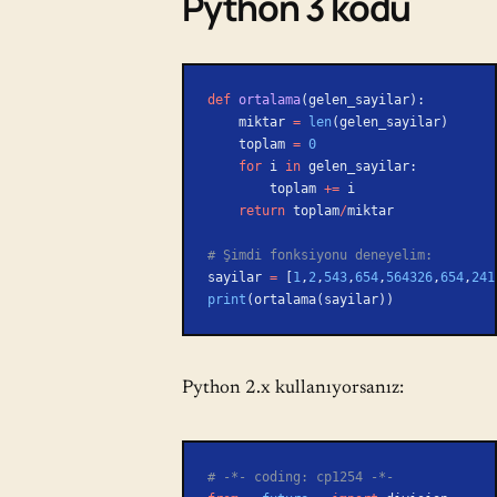
Python 3 kodu
def
 ortalama
(gelen_sayilar):
    miktar 
=
 len
(gelen_sayilar)
    toplam 
=
 0
    for
 i 
in
 gelen_sayilar:
        toplam 
+=
 i
    return
 toplam
/
miktar
# Şimdi fonksiyonu deneyelim:
sayilar 
=
 [
1
,
2
,
543
,
654
,
564326
,
654
,
241
print
(ortalama(sayilar))
Python 2.x kullanıyorsanız:
# -*- coding: cp1254 -*-