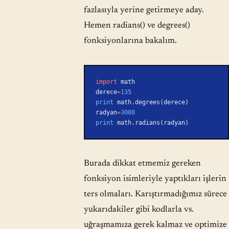
fazlasıyla yerine getirmeye aday.
Hemen radians() ve degrees()
fonksiyonlarına bakalım.
import
 math
derece
=
135
print
 math.degrees(derece)
radyan
=
3000
print
 math.radians(radyan)
Burada dikkat etmemiz gereken
fonksiyon isimleriyle yaptıkları işlerin
ters olmaları. Karıştırmadığımız sürece
yukarıdakiler gibi kodlarla vs.
uğraşmamıza gerek kalmaz ve optimize