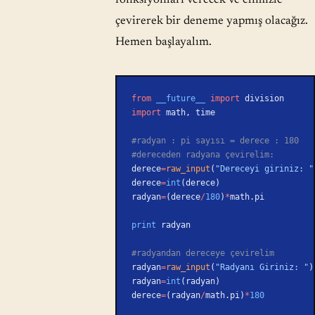
çevirerek bir deneme yapmış olacağız.
Hemen başlayalım.
from
 __future__
 import
 division
import
 math, time
#radyan : pi sayısı = derece : 180
#dereceden radyana çevirelim:
derece
=
raw_input
(
"Dereceyi giriniz: "
derece
=
int
(derece)
radyan
=
(derece
/
180
)
*
math.pi
print
 radyan
#radyandan dereceye çevirelim
radyan
=
raw_input
(
"Radyanı Giriniz: "
)
radyan
=
int
(radyan)
derece
=
(radyan
/
math.pi)
*
180