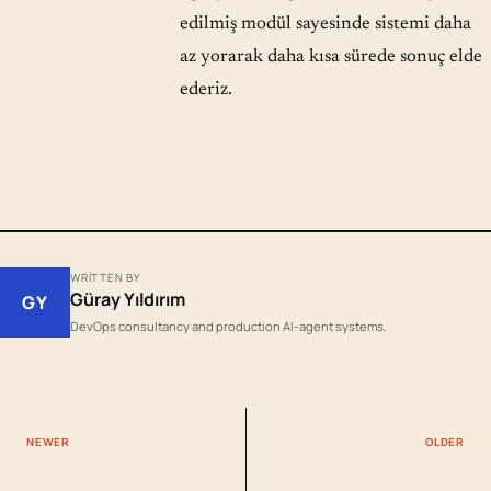
edilmiş modül sayesinde sistemi daha
az yorarak daha kısa sürede sonuç elde
ederiz.
WRITTEN BY
Güray Yıldırım
GY
DevOps consultancy and production AI-agent systems.
NEWER
OLDER