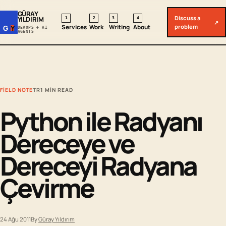
GÜRAY
Discuss a
YILDIRIM
1
2
3
4
↗
problem
Services
Work
Writing
About
G
Y
DEVOPS + AI
AGENTS
FIELD NOTE
TR
1 MIN READ
Python ile Radyanı
Dereceye ve
Dereceyi Radyana
Çevirme
24 Ağu 2011
By
Güray Yıldırım