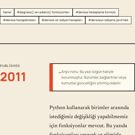
Genel
#degrees() ve radians() fonksiyonları
#derece hesaplama formülü
#derece hesaplamaları
#derece ve radyan hesapları
#dereceyi radyana çevirmek
PUBLISHED
2011
⌁
Arşiv notu: Bu yazı özgün haliyle
korunmuştur. Sürümler, bağlantılar veya
komutlar güncelliğini yitirmiş olabilir.
Python kullanarak birimler arasında
istediğimiz değişikliği yapabilmemiz
için fonksiyonlar mevcut. Bu yazıda
fonksiyonları verecek ve elimizle