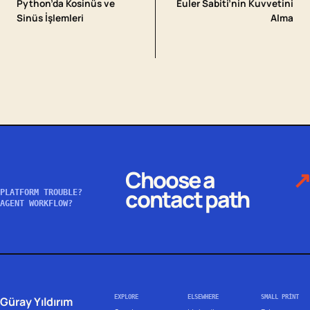
Python’da Kosinüs ve
Euler Sabiti’nin Kuvvetini
Sinüs İşlemleri
Alma
Choose a
↗
contact path
PLATFORM TROUBLE?
AGENT WORKFLOW?
EXPLORE
ELSEWHERE
SMALL PRINT
Güray Yıldırım