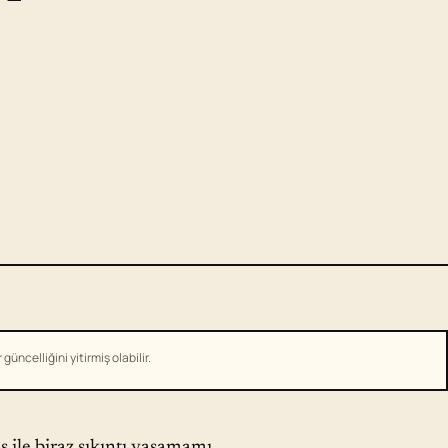
üncelliğini yitirmiş olabilir.
 ile biraz sıkıntı yaşamamı