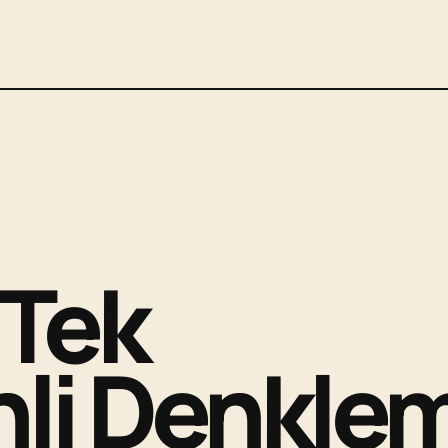
 Tek
nli Denkle