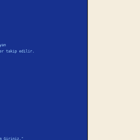
yan
ler takip edilir.
m Giriniz."