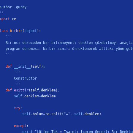
author: guray
''
mport
 re
lass
 birbir
(
object
):
    '''
    Birinci dereceden bir bilinmeyenli denklem çözebilmeyi amaçla
    program denemesi. birbir sınıfı örneklenerek alttaki yönerge
    '''
    def
 __init__
(self):
        '''
        Constructor
        '''
    def
 esittir
(self,denklem):
        self
.denklem
=
denklem
        try
:
            self
.bolum
=
re.split(
"="
, 
self
.denklem)
        except
:
            print
 "Lütfen Tek = İşareti İçeren Geçerli Bir Denkle