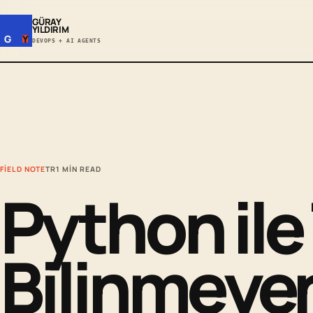
GÜRAY
YILDIRIM
G
Y
DEVOPS + AI AGENTS
FIELD NOTE
TR
1 MIN READ
Python ile
Bilinmeye