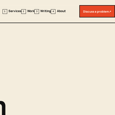
Services
Work
Writing
About
Discuss a problem
↗
1
2
3
4
m