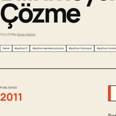
Çözme
11 Eyl 2011
By
Güray Yıldırım
Genel
#python 3
#python denklem çözümü
#python fonksiyon
#python fonksi
PUBLISHED
2011
Bug