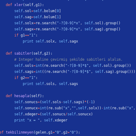
    def
 xler
(self,g1):
        self
.sol
=
self
.bolum[
0
]
        self
.sag
=
self
.bolum[
1
]
        self
.solx
=
re.search(
"-?[0-9]*x"
, 
self
.sol).group()
        self
.sagx
=
re.search(
"-?[0-9]*x"
, 
self
.sag).group()
        if
 g1
==
"1"
:
            print
 self
.solx, 
self
.sagx
    def
 sabitler
(self,g2):
        # Integer haline çevirmiş şekilde sabitleri alalım.
        self
.sols
=
int
(re.search(
"-?[0-9]*$"
, 
self
.sol).group())
        self
.sags
=
int
((re.search(
"-?[0-9]*$"
, 
self
.sag).group()))
        if
 g2
==
"1"
:
            print
 self
.sols, 
self
.sags
    def
 hesapla
(self):
        self
.sonucs
=
(
self
.sols
-
self
.sags)
*
(
-
1
)
        self
.sonucx
=
int
(re.sub(
"x"
,
""
,
self
.solx))
-
int
(re.sub(
"x"
,
        self
.xdeger
=
(
self
.sonucs
/
self
.sonucx)
        print
 "x = "
, 
self
.xdeger
ef
 tekbilinmeyen
(gelen,g1
=
"0"
,g2
=
"0"
):