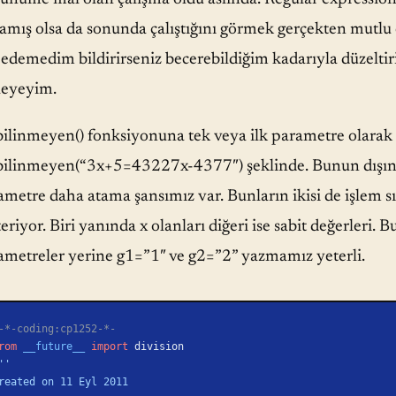
amış olsa da sonunda çalıştığını görmek gerçekten mutlu et
 edemedim bildirirseniz becerebildiğim kadarıyla düzeltirim
leyeyim.
bilinmeyen() fonksiyonuna tek veya ilk parametre olarak
bilinmeyen(“3x+5=43227x-4377″) şeklinde. Bunun dışın
ametre daha atama şansımız var. Bunların ikisi de işlem s
eriyor. Biri yanında x olanları diğeri ise sabit değerleri. B
ametreler yerine g1=”1″ ve g2=”2” yazmamız yeterli.
-*-coding:cp1252-*-
rom
 __future__
 import
 division
''
reated on 11 Eyl 2011