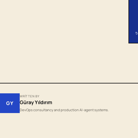
t
WRITTEN BY
Güray Yıldırım
GY
DevOps consultancy and production AI-agent systems.