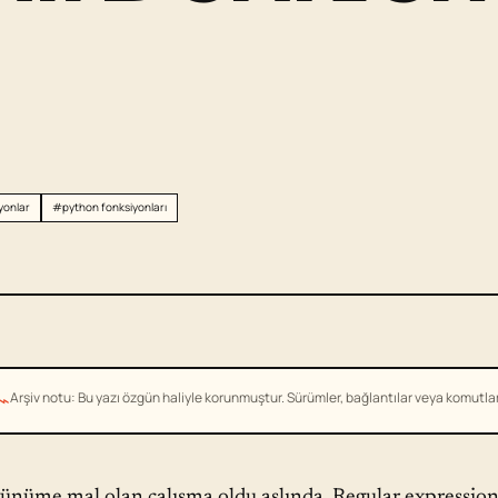
yonlar
#python fonksiyonları
⌁
Arşiv notu: Bu yazı özgün haliyle korunmuştur. Sürümler, bağlantılar veya komutlar g
ünüme mal olan çalışma oldu aslında. Regular expressions