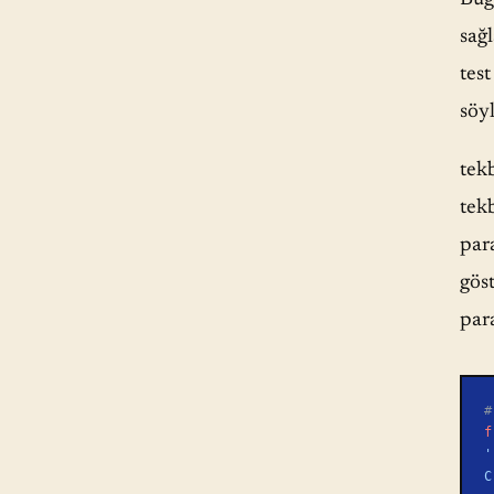
sağl
test
söy
tek
tek
par
göst
par
#
f
'
C