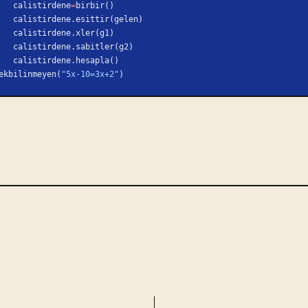
    calistirdene
=
birbir()
    calistirdene.esittir(gelen)
    calistirdene.xler(g1)
    calistirdene.sabitler(g2)
    calistirdene.hesapla()
ekbilinmeyen(
"5x-10=3x+2"
)