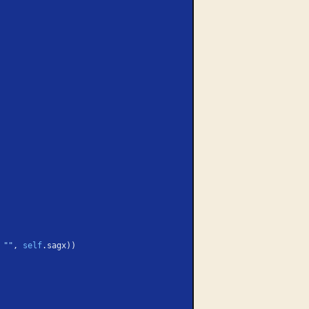
 
""
, 
self
.sagx))