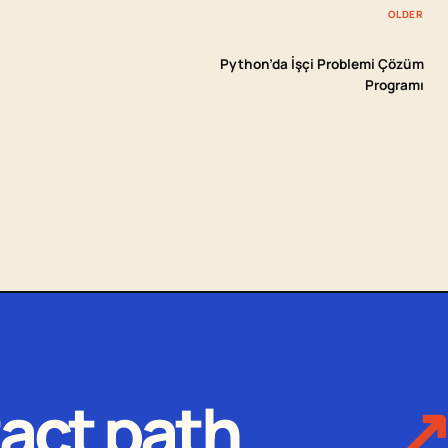
OLDER
Python’da İşçi Problemi Çözüm
Programı
act path
↗