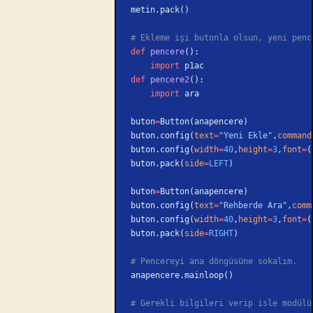
metin.pack()
# Ekleme işi butonla olsun, yeni penc
def
 pencere
():
    import
 p1ac
def
 pencere2
():
    import
 ara
buton
=
Button(anapencere)
buton.config(
text
=
"Yeni Ekle"
,
command
buton.config(
width
=
40
,
height
=
3
,
font
=
(
buton.pack(
side
=
LEFT
)
buton
=
Button(anapencere)
buton.config(
text
=
"Rehberde Ara"
,
comm
buton.config(
width
=
40
,
height
=
3
,
font
=
(
buton.pack(
side
=
RIGHT
)
# Pencereyi ana döngüsüne sokalım.
anapencere.mainloop()
# Gerekli bilgileri verip isle modülü