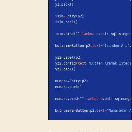
yz.pack()
isim
=
Entry(p2)
isim.pack()
isim.bind(
""
,
lambda
 event: sqlisimgon
butisim
=
Button(p2,
text
=
"İsimden Ara"
,
yz2
=
Label(p2)
yz2.config(
text
=
"Lütfen Aramak İstedi
yz2.pack()
numara
=
Entry(p2)
numara.pack()
numara.bind(
""
,
lambda
 event: sqlnumgo
butnumara
=
Button(p2,
text
=
"Numaradan A