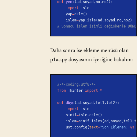
def
 yeni
(ad,soyad,no,no2):
    import
 isle
    yap
=
ekle()
    islem
=
yap.isle(ad,soyad,no,no2)
# Sonucu islem isimli değişkenle DÖND
Daha sonra ise ekleme menüsü olan
p1ac.py dosyasının içeriğine bakalım:
#-*-coding:utf8-*-
from
 Tkinter 
import
 *
def
 dbye
(ad,soyad,tel1,tel2):
    import
 isle
    sinif
=
isle.ekle()
    islem
=
sinif.isles(ad,soyad,tel1,t
    ust.config(
text
=
"Son Eklenen: 
%s
 