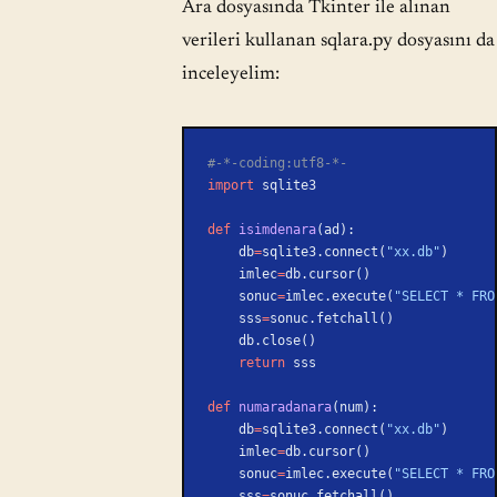
Ara dosyasında Tkinter ile alınan
verileri kullanan sqlara.py dosyasını da
inceleyelim:
#-*-coding:utf8-*-
import
 sqlite3
def
 isimdenara
(ad):
    db
=
sqlite3.connect(
"xx.db"
)
    imlec
=
db.cursor()
    sonuc
=
imlec.execute(
"SELECT * FRO
    sss
=
sonuc.fetchall()
    db.close()
    return
 sss
def
 numaradanara
(num):
    db
=
sqlite3.connect(
"xx.db"
)
    imlec
=
db.cursor()
    sonuc
=
imlec.execute(
"SELECT * FRO
    sss
=
sonuc.fetchall()