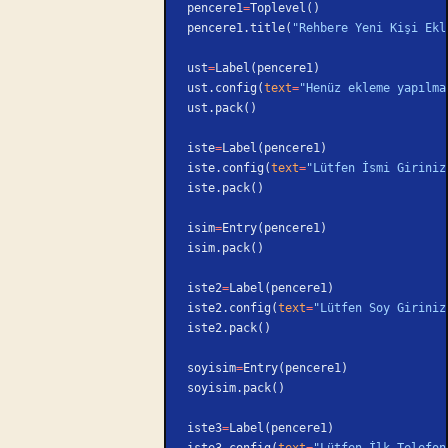
pencere1
=
Toplevel()
pencere1.title(
"Rehbere Yeni Kişi Ekl
ust
=
Label(pencere1)
ust.config(
text
=
"Henüz ekleme yapılma
ust.pack()
iste
=
Label(pencere1)
iste.config(
text
=
"Lütfen İsmi Giriniz
iste.pack()
isim
=
Entry(pencere1)
isim.pack()
iste2
=
Label(pencere1)
iste2.config(
text
=
"Lütfen Soy Giriniz
iste2.pack()
soyisim
=
Entry(pencere1)
soyisim.pack()
iste3
=
Label(pencere1)
iste3.config(
text
=
"Lütfen İlk Telefon