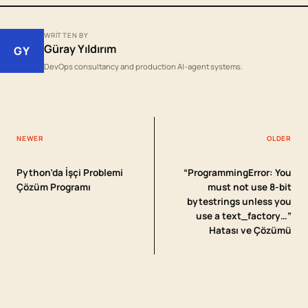
WRITTEN BY
Güray Yıldırım
GY
DevOps consultancy and production AI-agent systems.
NEWER
OLDER
Python’da İşçi Problemi
“ProgrammingError: You
Çözüm Programı
must not use 8-bit
bytestrings unless you
use a text_factory…”
Hatası ve Çözümü