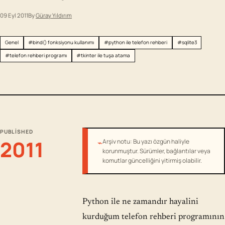
09 Eyl 2011
By
Güray Yıldırım
Genel
#bind() fonksiyonu kullanımı
#python ile telefon rehberi
#sqlite3
#telefon rehberi programı
#tkinter ile tuşa atama
PUBLISHED
2011
⌁
Arşiv notu: Bu yazı özgün haliyle
korunmuştur. Sürümler, bağlantılar veya
komutlar güncelliğini yitirmiş olabilir.
Python ile ne zamandır hayalini
kurduğum telefon rehberi programının