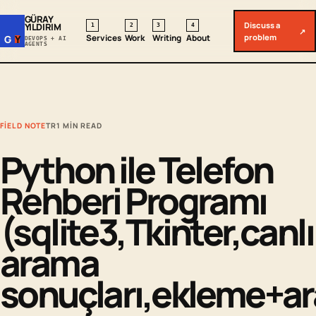
GÜRAY
Discuss a
YILDIRIM
1
2
3
4
↗
problem
Services
Work
Writing
About
G
Y
DEVOPS + AI
AGENTS
FIELD NOTE
TR
1 MIN READ
Python ile Telefon
Rehberi Programı
(sqlite3,Tkinter,canlı
arama
sonuçları,ekleme+a