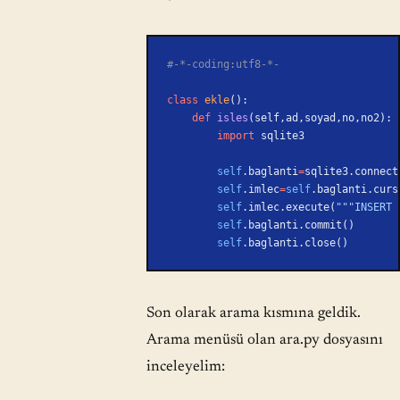
#-*-coding:utf8-*-
class
 ekle
():
    def
 isles
(self,ad,soyad,no,no2):
        import
 sqlite3
        self
.baglanti
=
sqlite3.connect
        self
.imlec
=
self
.baglanti.curs
        self
.imlec.execute(
"""INSERT 
        self
.baglanti.commit()
        self
.baglanti.close()
Son olarak arama kısmına geldik.
Arama menüsü olan ara.py dosyasını
inceleyelim: