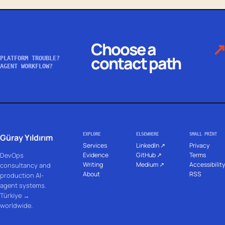
Choose a
↗
contact path
PLATFORM TROUBLE?
AGENT WORKFLOW?
EXPLORE
ELSEWHERE
SMALL PRINT
Güray Yıldırım
Services
LinkedIn ↗
Privacy
DevOps
Evidence
GitHub ↗
Terms
Writing
Medium ↗
Accessibility
consultancy and
About
RSS
production AI-
agent systems.
Türkiye →
worldwide.