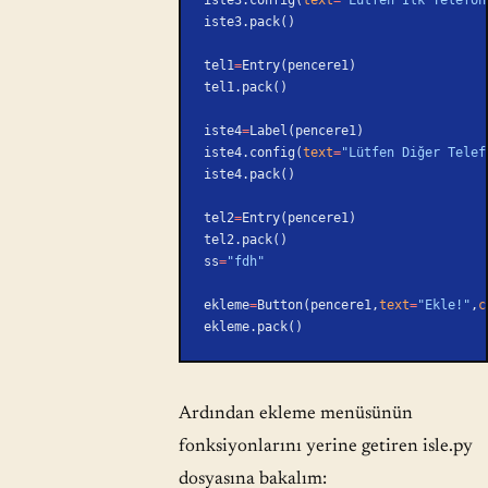
iste3.pack()
tel1
=
Entry(pencere1)
tel1.pack()
iste4
=
Label(pencere1)
iste4.config(
text
=
"Lütfen Diğer Telef
iste4.pack()
tel2
=
Entry(pencere1)
tel2.pack()
ss
=
"fdh"
ekleme
=
Button(pencere1,
text
=
"Ekle!"
,
c
ekleme.pack()
Ardından ekleme menüsünün
fonksiyonlarını yerine getiren isle.py
dosyasına bakalım: