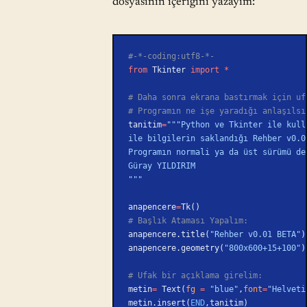
dosyasının içeriğini yazayım:
#-*-coding:utf8-*-
from
 Tkinter 
import
 *
# Daha sonra ekrana bastırmak için uf
# Programın ne işe yaradığı anlaşılsı
tanitim
=
"""Python ve Tkinter ile kull
ile bilgilerin saklandığı Rehber v0.0
Programın normali ya da üst sürümü de
Güray YILDIRIM
"""
anapencere
=
Tk()
# Başlık Ataması Yapalım:
anapencere.title(
"Rehber v0.01 BETA"
)
anapencere.geometry(
"800x600+15+100"
)
# Ufak bir açıklama girelim:
metin
=
 Text(
fg
 =
 "blue"
,
font
=
"Helveti
metin.insert(
END
,tanitim)