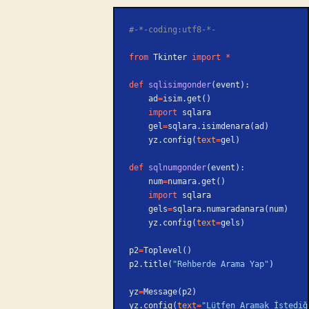
#-*-coding:utf8-*-
from
 Tkinter 
import
 *
def
 sqlisimgonder
(event):
    ad
=
isim.get()
    import
 sqlara
    gel
=
sqlara.isimdenara(ad)
    yz.config(
text
=
gel)
def
 sqlnumgonder
(event):
    num
=
numara.get()
    import
 sqlara
    gels
=
sqlara.numaradanara(num)
    yz.config(
text
=
gels)
p2
=
Toplevel()
p2.title(
"Rehberde Arama Yap"
)
yz
=
Message(p2)
yz.config(
text
=
"Lütfen Aramak İstediğ