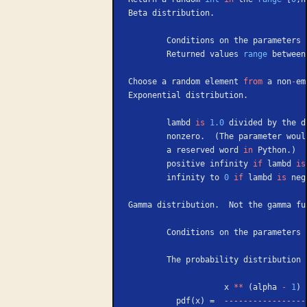
Beta distribution.
        Conditions on the parameter
        Returned values 
range
 between
Choose a random element 
from
 a non
-
em
Exponential distribution.
        lambd 
is
 1.0
 divided by the d
        nonzero.  (The parameter wo
        a reserved word 
in
 Python.)  
        positive infinity 
if
 lambd 
is
        infinity to 
0
 if
 lambd 
is
 neg
Gamma distribution.  Not the gamma fu
        Conditions on the parameter
        The probability distributio
                    x 
**
 (alpha 
-
 1
) 
          pdf(x) =  
-----------------