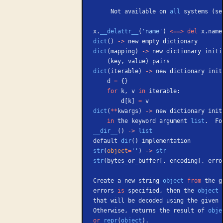
     Not available on 
all
 systems (se
x.
__delattr__
(
'name'
) 
<==>
 del
 x.name
dict
() 
->
 new empty dictionary
dict
(mapping) 
->
 new dictionary initi
    (key, value) pairs
dict
(iterable) 
->
 new dictionary init
    d 
=
 {}
    for
 k, v 
in
 iterable:
        d[k] 
=
 v
dict
(
**
kwargs) 
->
 new dictionary init
    in
 the keyword argument 
list
.  Fo
__dir__
() 
->
 list
default 
dir
() implementation
str
(
object
=
''
) 
->
 str
str
(bytes_or_buffer[, encoding[, erro
Create a new string 
object
 from
 the g
errors 
is
 specified, then the 
object
 
that will be decoded using the given 
Otherwise, returns the result of 
obje
or
 repr
(
object
).