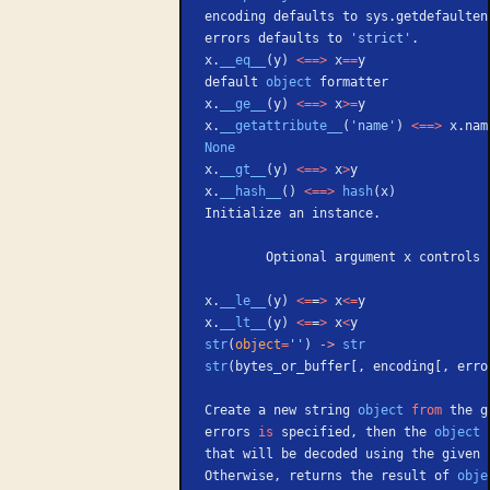
encoding defaults to sys.getdefaulten
errors defaults to 
'strict'
.
x.
__eq__
(y) 
<==>
 x
==
y
default 
object
 formatter
x.
__ge__
(y) 
<==>
 x
>=
y
x.
__getattribute__
(
'name'
) 
<==>
 x.nam
None
x.
__gt__
(y) 
<==>
 x
>
y
x.
__hash__
() 
<==>
 hash
(x)
Initialize an instance.
        Optional argument x control
x.
__le__
(y) 
<=
=
>
 x
<=
y
x.
__lt__
(y) 
<=
=
>
 x
<
y
str
(
object
=
''
) 
->
 str
str
(bytes_or_buffer[, encoding[, erro
Create a new string 
object
 from
 the g
errors 
is
 specified, then the 
object
 
that will be decoded using the given 
Otherwise, returns the result of 
obje