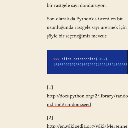
bir rastgele sayı döndürüyor.
Son olarak da Python’da istenilen bit
uzunluğunda rastgele sayı üretmek için
şöyle bir seçeneğimiz mevcut:
>>>
 sifre.getrandbits(
8192
)
4616520070786916072027432845524508865
[1]
http://docs.python.org/2/library/rando
m.html#random.seed
[2]
http://en.wikipedia.org/wiki/Mersenne