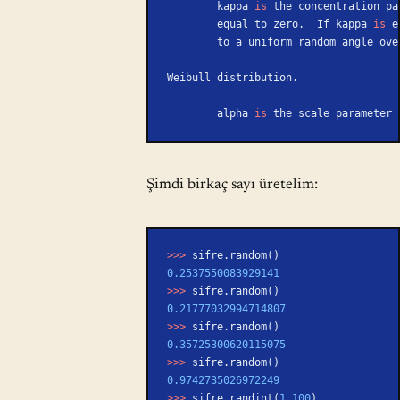
        kappa 
is
 the concentration pa
        equal to zero.  If kappa 
is
 e
        to a uniform random angle ov
Weibull distribution.
        alpha 
is
 the scale parameter 
Şimdi birkaç sayı üretelim:
>>>
 sifre.random()
0.2537550083929141
>>>
 sifre.random()
0.21777032994714807
>>>
 sifre.random()
0.35725300620115075
>>>
 sifre.random()
0.9742735026972249
>>>
 sifre.randint(
1
,
100
)