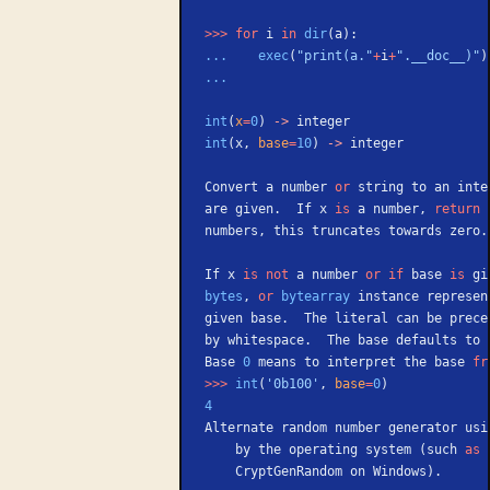
>>>
 for
 i 
in
 dir
(a):
...
    exec
(
"print(a."
+
i
+
".__doc__)"
)
...
int
(
x
=
0
) 
->
 integer
int
(x, 
base
=
10
) 
->
 integer
Convert a number 
or
 string to an inte
are given.  If x 
is
 a number, 
return
 
numbers, this truncates towards zero.
If x 
is
 not
 a number 
or
 if
 base 
is
 gi
bytes
, 
or
 bytearray
 instance represen
given base.  The literal can be prece
by whitespace.  The base defaults to 
Base 
0
 means to interpret the base 
fr
>>>
 int
(
'0b100'
, 
base
=
0
)
4
Alternate random number generator usi
    by the operating system (such 
as
 
    CryptGenRandom on Windows).