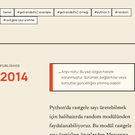
Genel
#getrandbits() example
#getrandbits() örneği
#python 3
#random
#rastgele sayı üretme
PUBLISHED
2014
⌁
Arşiv notu: Bu yazı özgün haliyle
korunmuştur. Sürümler, bağlantılar veya
komutlar güncelliğini yitirmiş olabilir.
Python’da rastgele sayı üretebilmek
için halihazırda random modülünden
faydalanabiliyoruz. Bu modül rastgele
sayı üretirken öncelerden Mersenne