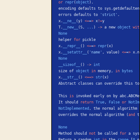
or
 repr
(
object
).
encoding defaults to sys.getdefaulten
errors defaults to 
'strict'
.
x.
__ne__
(y) 
<=
=
>
 x
!=
y
T.
__new__
(S, 
...
) 
->
 a new 
object
 wit
None
helper 
for
 pickle
x.
__repr__
() 
<=
=
>
 repr
(x)
x.
__setattr__
(
'name'
, value) 
<=
=
>
 x.n
None
__sizeof__
() 
->
 int
size of 
object
 in
 memory, 
in
 bytes
x.
__str__
() 
<==>
 str
(x)
Abstract classes can override this to
This 
is
 invoked early on by abc.ABCMe
It should 
return
 True
, 
False
 or
 NotIm
NotImplemented
, the normal algorithm 
overrides the normal algorithm (
and
 t
None
Method should 
not
 be called 
for
 a sys
Return a random 
int
 in
 the 
range
 [
0
,n