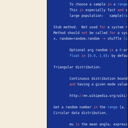
        To choose a sample 
in
 a 
range
        This 
is
 especially fast 
and
 s
        large population:   sample(
ra
Stub method.  Not used 
for
 a system r
Method should 
not
 be called 
for
 a sys
x, random=random.random 
->
 shuffle 
li
        Optional arg random 
is
 a 
0
-
ar
        float
 in
 [
0.0
, 
1.0
); by defau
Triangular distribution.
        Continuous distribution bo
        and
 having a given mode value
        http:
//
en.wikipedia.org
/
wiki
/
Get a random number 
in
 the 
range
 [a, 
Circular data distribution.
        mu 
is
 the mean angle, express