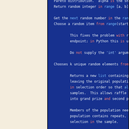
Pareto distribution.  alpha 
is
 the sh
Return random integer 
in
 range
 [a, b]
Get the 
next
 random number 
in
 the 
ran
Choose a random item 
from
 range
(start
        This fixes the problem 
with
 r
        endpoint; 
in
 Python this 
is
 u
        Do 
not
 supply the 
'int'
 argum
Chooses k unique random elements 
from
        Returns a new 
list
 containing
        leaving the original popu
        in
 selection order so that 
al
        samples.  This allows ra
        into grand prize 
and
 second p
        Members of the population ne
        population contains repeat
        selection 
in
 the sample.