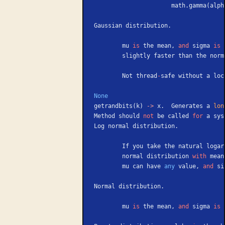
                      math.gamma(a
Gaussian distribution.
        mu 
is
 the mean, 
and
 sigma 
is
 
        slightly faster than the n
        Not thread
-
safe without a loc
None
getrandbits(k) 
->
 x.  Generates a 
lon
Method should 
not
 be called 
for
 a sys
Log normal distribution.
        If you take the natural l
        normal distribution 
with
 mean
        mu can have 
any
 value, 
and
 si
Normal distribution.
        mu 
is
 the mean, 
and
 sigma 
is
 