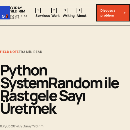
GÜRAY
Discuss a
YILDIRIM
1
2
3
4
↗
problem
Services
Work
Writing
About
G
Y
DEVOPS + AI
AGENTS
FIELD NOTE
TR
2 MIN READ
Python
SystemRandom ile
Rastgele Sayı
Üretmek
03 Şub 2014
By
Güray Yıldırım