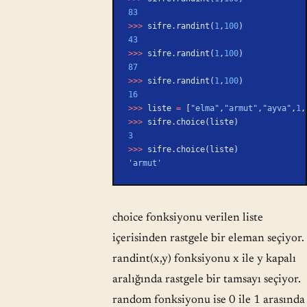
83
>>>
 sifre.randint(
1
,
100
)
43
>>>
 sifre.randint(
1
,
100
)
87
>>>
 sifre.randint(
1
,
100
)
16
>>>
 liste 
=
 [
"elma"
,
"armut"
,
"ayva"
,
1
,
>>>
 sifre.choice(liste)
3
>>>
 sifre.choice(liste)
'armut'
choice fonksiyonu verilen liste
içerisinden rastgele bir eleman seçiyor.
randint(x,y) fonksiyonu x ile y kapalı
aralığında rastgele bir tamsayı seçiyor.
random fonksiyonu ise 0 ile 1 arasında