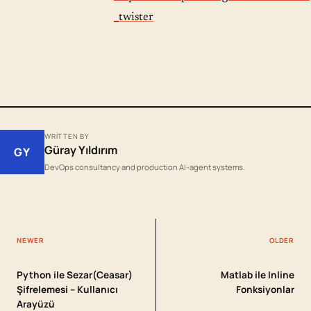
_twister
WRITTEN BY
Güray Yıldırım
GY
DevOps consultancy and production AI-agent systems.
NEWER
OLDER
Python ile Sezar(Ceasar)
Matlab ile Inline
Şifrelemesi – Kullanıcı
Fonksiyonlar
Arayüzü