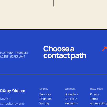
Choose a
↗
contact path
PLATFORM TROUBLE?
AGENT WORKFLOW?
EXPLORE
ELSEWHERE
SMALL PRINT
Güray Yıldırım
Services
LinkedIn ↗
Privacy
DevOps
Evidence
GitHub ↗
Terms
Writing
Medium ↗
Accessibility
consultancy and