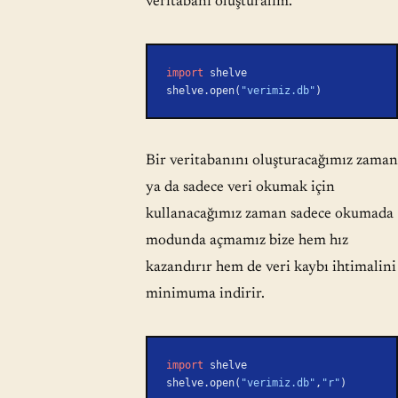
veritabanı oluşturalım.
import
 shelve
shelve.open(
"verimiz.db"
)
Bir veritabanını oluşturacağımız zaman
ya da sadece veri okumak için
kullanacağımız zaman sadece okumada
modunda açmamız bize hem hız
kazandırır hem de veri kaybı ihtimalini
minimuma indirir.
import
 shelve
shelve.open(
"verimiz.db"
,
"r"
)