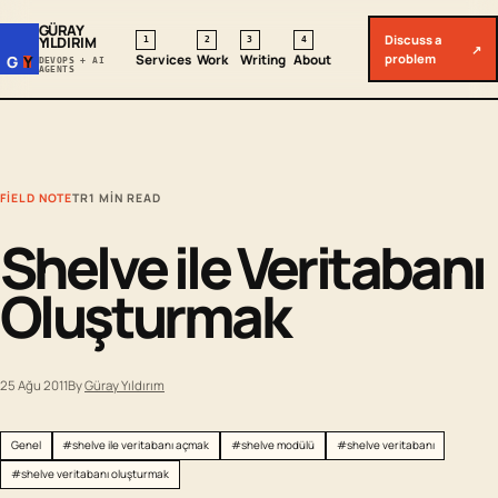
GÜRAY
Discuss a
YILDIRIM
1
2
3
4
↗
problem
Services
Work
Writing
About
G
Y
DEVOPS + AI
AGENTS
FIELD NOTE
TR
1 MIN READ
Shelve ile Veritabanı
Oluşturmak
25 Ağu 2011
By
Güray Yıldırım
Genel
#shelve ile veritabanı açmak
#shelve modülü
#shelve veritabanı
#shelve veritabanı oluşturmak