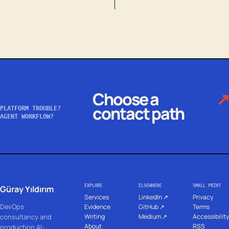
Choose a
↗
contact path
PLATFORM TROUBLE?
AGENT WORKFLOW?
EXPLORE
ELSEWHERE
SMALL PRINT
Güray Yıldırım
Services
LinkedIn ↗
Privacy
DevOps
Evidence
GitHub ↗
Terms
Writing
Medium ↗
Accessibility
consultancy and
About
RSS
production AI-