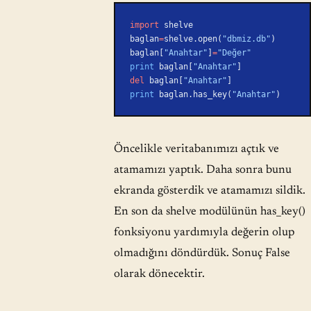
import
 shelve
baglan
=
shelve.open(
"dbmiz.db"
)
baglan[
"Anahtar"
]
=
"Değer"
print
 baglan[
"Anahtar"
]
del
 baglan[
"Anahtar"
]
print
 baglan.has_key(
"Anahtar"
)
Öncelikle veritabanımızı açtık ve
atamamızı yaptık. Daha sonra bunu
ekranda gösterdik ve atamamızı sildik.
En son da shelve modülünün has_key()
fonksiyonu yardımıyla değerin olup
olmadığını döndürdük. Sonuç False
olarak dönecektir.