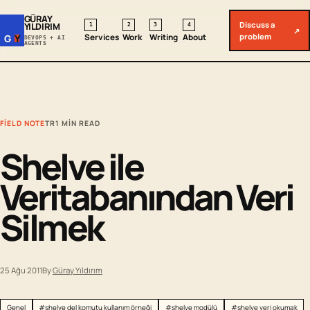
GÜRAY
Discuss a
YILDIRIM
1
2
3
4
↗
problem
Services
Work
Writing
About
G
Y
DEVOPS + AI
AGENTS
FIELD NOTE
TR
1 MIN READ
Shelve ile
Veritabanından Veri
Silmek
25 Ağu 2011
By
Güray Yıldırım
Genel
#shelve del komutu kullanım örneği
#shelve modülü
#shelve veri okumak