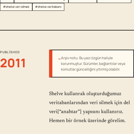
#shelve veri silmek
#shelve veritabanı
PUBLISHED
2011
⌁
Arşiv notu: Bu yazı özgün haliyle
korunmuştur. Sürümler, bağlantılar veya
komutlar güncelliğini yitirmiş olabilir.
Shelve kullanrak oluşturduğumuz
veritabanlarından veri silmek için del
veri[“anahtar”] yapısını kullanırız.
Hemen bir örnek üzerinde görelim.