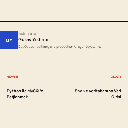
WRITTEN BY
Güray Yıldırım
GY
DevOps consultancy and production AI-agent systems.
NEWER
OLDER
Python ile MySQL’e
Shelve Veritabanına Veri
Bağlanmak
Girişi