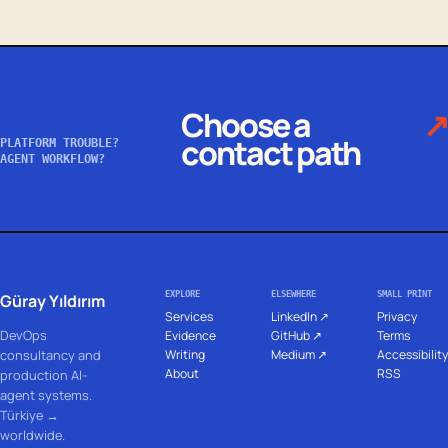
Choose a
↗
contact path
PLATFORM TROUBLE?
AGENT WORKFLOW?
EXPLORE
ELSEWHERE
SMALL PRINT
Güray Yıldırım
Services
LinkedIn ↗
Privacy
DevOps
Evidence
GitHub ↗
Terms
Writing
Medium ↗
Accessibility
consultancy and
About
RSS
production AI-
agent systems.
Türkiye →
worldwide.