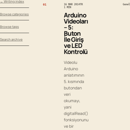
← Writing index
01
16 MAR 2014
TR
Genel
1 MIN
Arduino
Browse categories
Videoları
– 5:
Browse tags
Buton
İle Giriş
Search archive
ve LED
Kontrolü
Videolu
Arduino
anlatımının
5. kısmında
butondan
veri
okumayı,
yani
digitalRead()
fonksiyonunu
ve bir