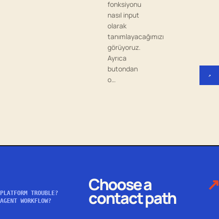
fonksiyonu
nasıl input
olarak
tanımlayacağımızı
görüyoruz.
Ayrıca
butondan
↗
o…
Choose a
↗
contact path
PLATFORM TROUBLE?
AGENT WORKFLOW?