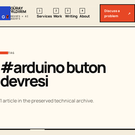
GÜRAY
Discuss a
YILDIRIM
1
2
3
4
↗
problem
Services
Work
Writing
About
G
Y
DEVOPS + AI
AGENTS
TAG
#arduino buton
devresi
1 article in the preserved technical archive.