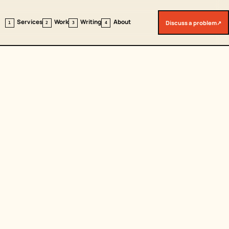
Services
Work
Writing
About
Discuss a problem
↗
1
2
3
4