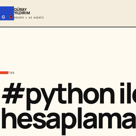
GÜRAY
YILDIRIM
G
Y
DEVOPS + AI AGENTS
TAG
#python il
hesaplama