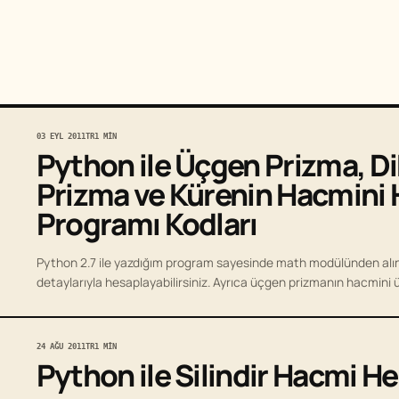
03 EYL 2011
TR
1 MIN
Python ile Üçgen Prizma, D
Prizma ve Kürenin Hacmini
Programı Kodları
Python 2.7 ile yazdığım program sayesinde math modülünden alınan
detaylarıyla hesaplayabilirsiniz. Ayrıca üçgen prizmanın hacmini
24 AĞU 2011
TR
1 MIN
Python ile Silindir Hacmi 