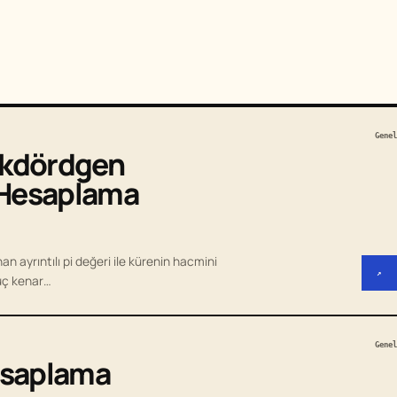
Genel
ikdördgen
 Hesaplama
 ayrıntılı pi değeri ile kürenin hacmini
↗
 üç kenar…
Genel
Hesaplama