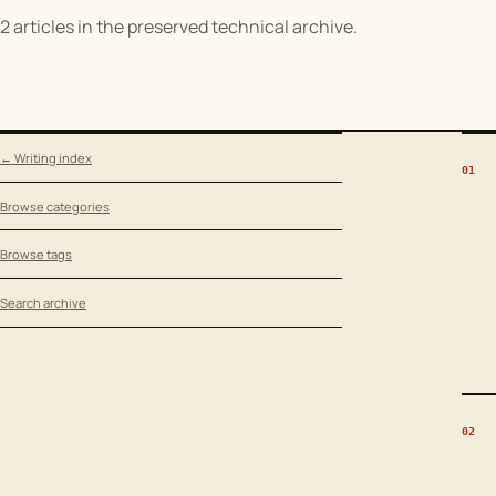
2 articles in the preserved technical archive.
← Writing index
01
Browse categories
Browse tags
Search archive
02