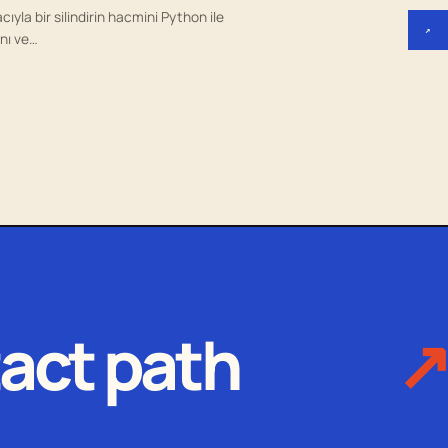
cıyla bir silindirin hacmini Python ile
↗
nı ve…
act path
↗