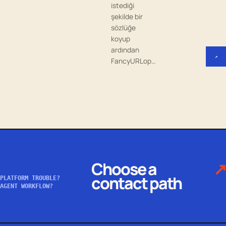
istediği
şekilde bir
sözlüğe
koyup
ardından
↗
FancyURLop…
Choose a
↗
contact path
PLATFORM TROUBLE?
AGENT WORKFLOW?