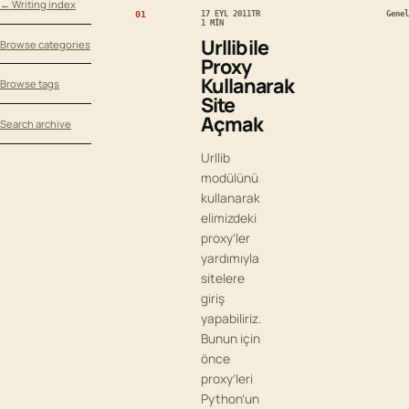
← Writing index
01
17 EYL 2011
TR
Genel
1 MIN
Urllib ile
Browse categories
Proxy
Kullanarak
Browse tags
Site
Açmak
Search archive
Urllib
modülünü
kullanarak
elimizdeki
proxy’ler
yardımıyla
sitelere
giriş
yapabiliriz.
Bunun için
önce
proxy’leri
Python’un