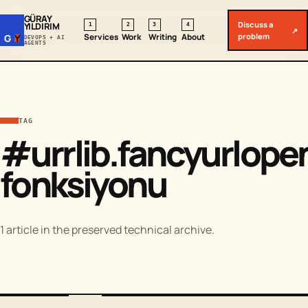
GÜRAY
Discuss a
YILDIRIM
1
2
3
4
↗
problem
Services
Work
Writing
About
G
Y
DEVOPS + AI
AGENTS
TAG
#urrlib.fancyurlope
fonksiyonu
1 article in the preserved technical archive.