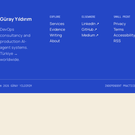
EXPLORE
ELSEWHERE
SMALL PRINT
Güray Yıldırım
Services
LinkedIn ↗
Privacy
DevOps
Evidence
GitHub ↗
Terms
Writing
Medium ↗
Accessibility
consultancy and
About
RSS
production AI-
agent systems.
Türkiye →
worldwide.
© 2026 GÜRAY YILDIRIM
INDEPENDENT PRACTICE