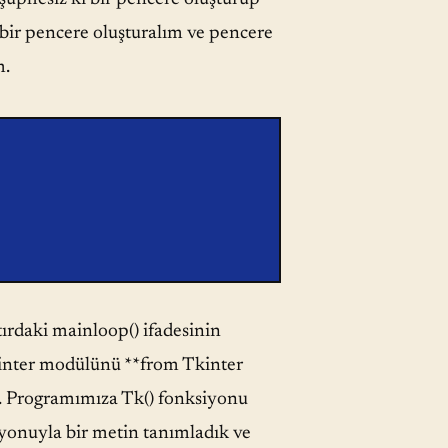
bir pencere oluşturalım ve pencere
m.
tırdaki mainloop() ifadesinin
kinter modülünü **from Tkinter
r. Programımıza Tk() fonksiyonu
iyonuyla bir metin tanımladık ve