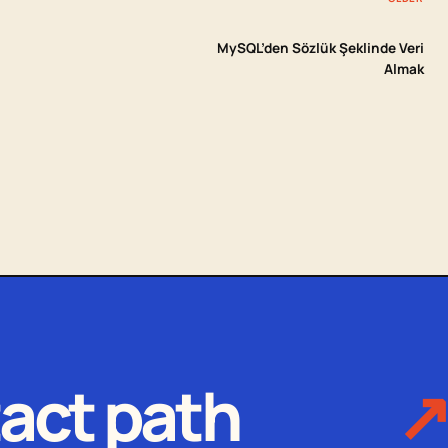
MySQL’den Sözlük Şeklinde Veri
Almak
act path
↗