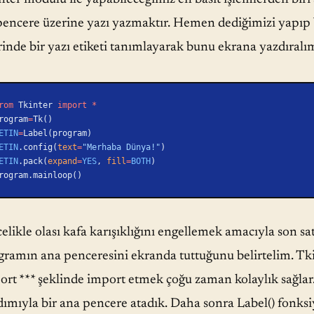
pencere üzerine yazı yazmaktır. Hemen dediğimizi yapıp 
rinde bir yazı etiketi tanımlayarak bunu ekrana yazdıralı
rom
 Tkinter 
import
 *
rogram
=
Tk()
ETIN
=
Label(program)
ETIN
.config(
text
=
"Merhaba Dünya!"
)
ETIN
.pack(
expand
=
YES
, 
fill
=
BOTH
)
rogram.mainloop()
likle olası kafa karışıklığını engellemek amacıyla son sa
gramın ana penceresini ekranda tuttuğunu belirtelim. T
ort *** şeklinde import etmek çoğu zaman kolaylık sağla
dımıyla bir ana pencere atadık. Daha sonra Label() fonks