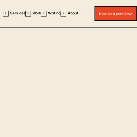
Services
Work
Writing
About
Discuss a problem
↗
1
2
3
4