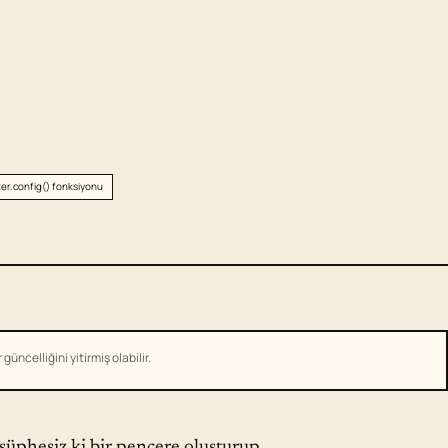
er.config() fonksiyonu
üncelliğini yitirmiş olabilir.
 şüphesiz ki bir pencere oluşturup