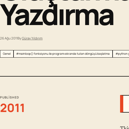
Yazdırma
26 Ağu 2011
By
Güray Yıldırım
Genel
#mainloop() fonksiyonu ile programı ekranda tutan döngüyü başlatma
#python 
PUBLISHED
2011
Tki