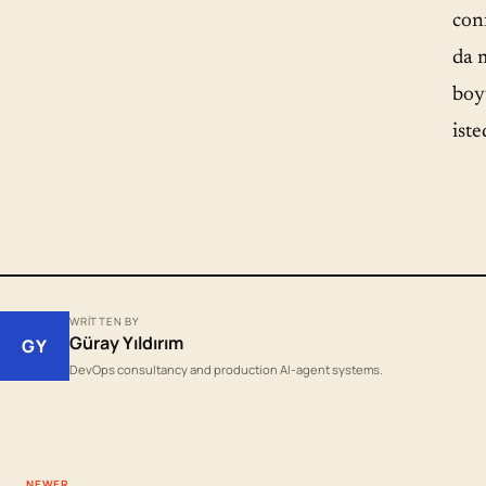
conf
da 
boyu
iste
WRITTEN BY
Güray Yıldırım
GY
DevOps consultancy and production AI-agent systems.
NEWER