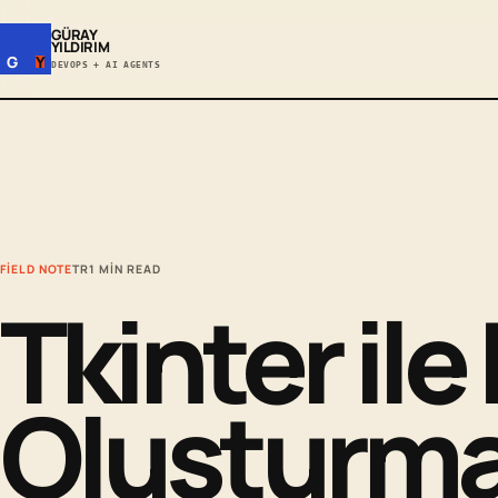
GÜRAY
YILDIRIM
G
Y
DEVOPS + AI AGENTS
FIELD NOTE
TR
1 MIN READ
Tkinter il
Oluşturma 