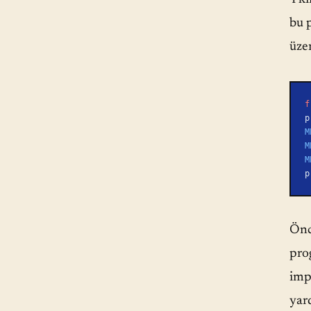
bu 
üze
f
p
M
M
M
p
Önce
pro
imp
yar