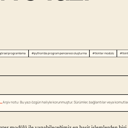
görsel programlama
#python'da program penceresi oluşturma
#tkinter modülü
#tkint
⌁
Arşiv notu: Bu yazı özgün haliyle korunmuştur. Sürümler, bağlantılar veya komutlar g
nter modülü ile yapabileceğimiz en basit işlemlerden biri