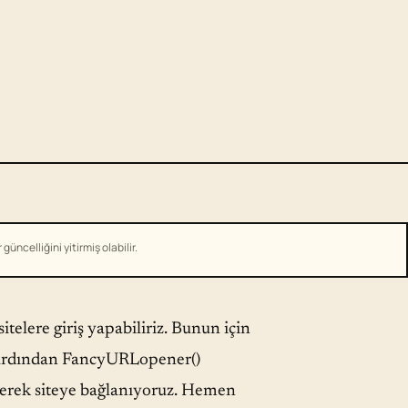
üncelliğini yitirmiş olabilir.
telere giriş yapabiliriz. Bunun için
up ardından FancyURLopener()
rerek siteye bağlanıyoruz. Hemen