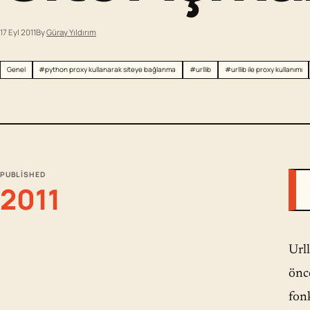
17 Eyl 2011
By
Güray Yıldırım
Genel
#python proxy kullanarak siteye bağlanma
#urllib
#urllib ile proxy kullanımı
PUBLISHED
2011
Urll
önc
fon