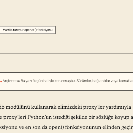
#urrlib.fancyurlopener() fonksiyonu
⌁
Arşiv notu: Bu yazı özgün haliyle korunmuştur. Sürümler, bağlantılar veya komutlar g
ib modülünü kullanarak elimizdeki proxy’ler yardımıyla si
e proxy’leri Python’un istediği şekilde bir sözlüğe koy
ksiyonu ve en son da open() fonksiyonunun elinden geçi