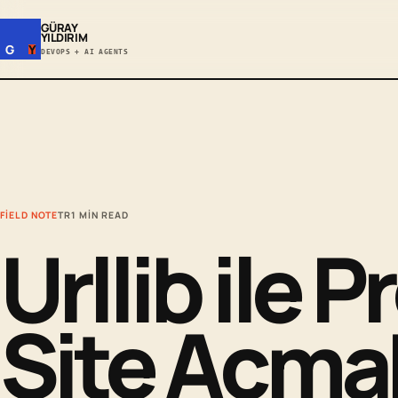
GÜRAY
YILDIRIM
G
Y
DEVOPS + AI AGENTS
FIELD NOTE
TR
1 MIN READ
Urllib ile 
Site Açma