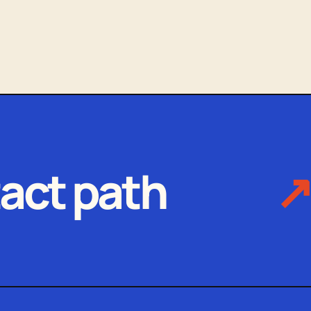
act path
↗