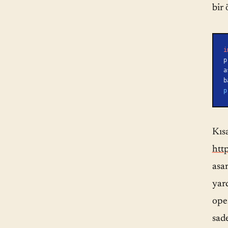
bir
i
p
a
b
p
Kıs
htt
asa
yar
open
sad