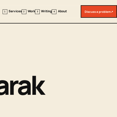
Services
Work
Writing
About
Discuss a problem
↗
1
2
3
4
narak