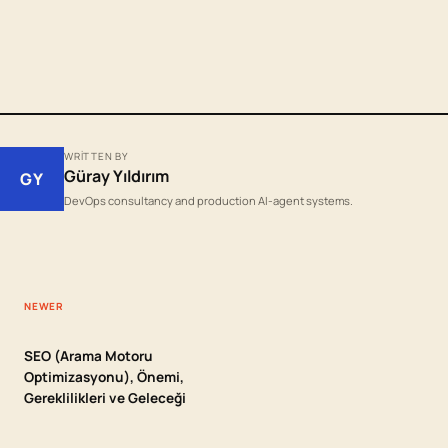
WRITTEN BY
Güray Yıldırım
GY
DevOps consultancy and production AI-agent systems.
NEWER
SEO (Arama Motoru
Optimizasyonu), Önemi,
Gereklilikleri ve Geleceği