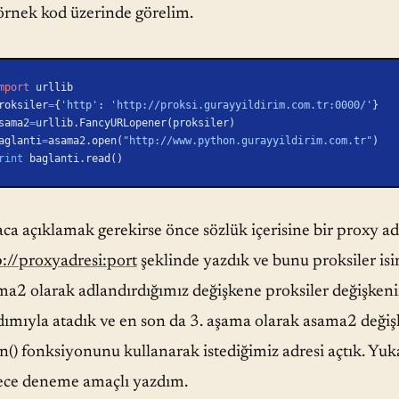
 örnek kod üzerinde görelim.
mport
 urllib
roksiler
=
{
'http'
: 
'http://proksi.gurayyildirim.com.tr:0000/'
}
sama2
=
urllib.FancyURLopener(proksiler)
aglanti
=
asama2.open(
"http://www.python.gurayyildirim.com.tr"
)
rint
 baglanti.read()
aca açıklamak gerekirse önce sözlük içerisine bir proxy a
p://proxyadresi:port
şeklinde yazdık ve bunu proksiler is
ma2 olarak adlandırdığımız değişkene proksiler değişk
dımıyla atadık ve en son da 3. aşama olarak asama2 değişk
() fonksiyonunu kullanarak istediğimiz adresi açtık. Yuka
ece deneme amaçlı yazdım.