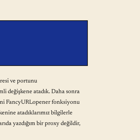
dresi ve portunu
imli değişkene atadık. Daha sonra
enini FancyURLopener fonksiyonu
enine atadıklarımız bilgilerle
rıda yazdığım bir proxy değildir,