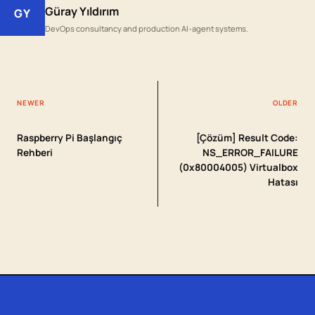
Güray Yıldırım
GY
DevOps consultancy and production AI-agent systems.
NEWER
OLDER
Raspberry Pi Başlangıç
[Çözüm] Result Code:
Rehberi
NS_ERROR_FAILURE
(0x80004005) Virtualbox
Hatası