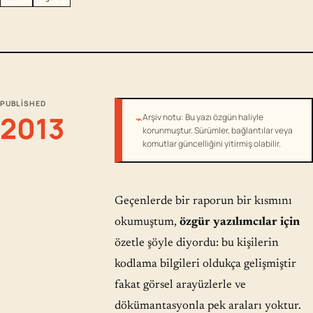
PUBLISHED
2013
⌁
Arşiv notu: Bu yazı özgün haliyle
korunmuştur. Sürümler, bağlantılar veya
komutlar güncelliğini yitirmiş olabilir.
Geçenlerde bir raporun bir kısmını
okumuştum,
özgür yazılımcılar için
özetle şöyle diyordu: bu kişilerin
kodlama bilgileri oldukça gelişmiştir
fakat görsel arayüzlerle ve
dökümantasyonla pek araları yoktur.