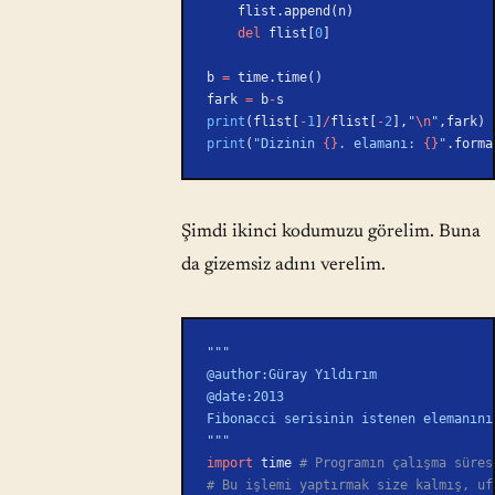
    flist.append(n)
    del
 flist[
0
]
b 
=
 time.time()
fark 
=
 b
-
s
print
(flist[
-
1
]
/
flist[
-
2
],
"
\n
"
,fark) 
print
(
"Dizinin 
{}
. elamanı: 
{}
"
.forma
Şimdi ikinci kodumuzu görelim. Buna
da gizemsiz adını verelim.
"""
@author:Güray Yıldırım
@date:2013
Fibonacci serisinin istenen elemanını
"""
import
 time 
# Programın çalışma süres
# Bu işlemi yaptırmak size kalmış, uf