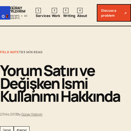
GÜRAY
Discuss a
YILDIRIM
1
2
3
4
↗
problem
Services
Work
Writing
About
G
Y
DEVOPS + AI
AGENTS
FIELD NOTE
TR
3 MIN READ
Yorum Satırı ve
Değişken İsmi
Kullanımı Hakkında
23 Nis 2013
By
Güray Yıldırım
Genel
#genel