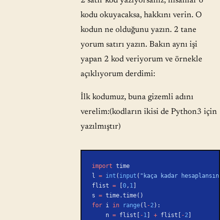
2 satır kod yazıyorsanız, insanlar o
kodu okuyacaksa, hakkını verin. O
kodun ne olduğunu yazın. 2 tane
yorum satırı yazın. Bakın aynı işi
yapan 2 kod veriyorum ve örnekle
açıklıyorum derdimi:
İlk kodumuz, buna gizemli adını
verelim:(kodların ikisi de Python3 için
yazılmıştır)
import
 time
l 
=
 int
(
input
(
"kaça kadar hesaplansın
flist 
=
 [
0
,
1
]
s 
=
 time.time()
for
 i 
in
 range
(l
-
2
):
    n 
=
 flist[
-
1
] 
+
 flist[
-
2
]