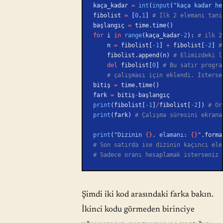
kaça_kadar 
=
 int
(
input
(
"kaça kadar he
fibolist 
=
 [
0
,
1
] 
# İlk 2 elemanı tanı
başlangıç 
=
 time.time()
for
 i 
in
 range
(kaça_kadar
-
2
): 
# ilk 2
    n 
=
 fibolist[
-
1
] 
+
 fibolist[
-
2
] 
#
    fibolist.append(n) 
# Elimizdeki l
    del
 fibolist[
0
] 
# Bu satır progra
    # çalışması için eklendi. İster
bitiş 
=
 time.time()
fark 
=
 bitiş
-
başlangıç
print
(fibolist[
-
1
]
/
fibolist[
-
2
]) 
# Or
print
(fark) 
# Çalışma süresini ekrana
print
(
"Dizinin 
{}
. elamanı: 
{}
"
.forma
# Son satırda ise dizinin kaçıncı ele
# Sadece oranı hesaplamak isterseniz 
Şimdi iki kod arasındaki farka bakın.
İkinci kodu görmeden birinciye